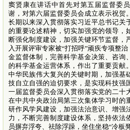
窦贤康在讲话中首先对第五届监督委
谢，对第六届监督委员会成立表示祝贺
长期以来深入贯彻落实
习近平
总书记关
的重要论述精神，切实加强党的领导，
断强化制度建设，加强关键环节监督，
入开展评审专家被“打招呼”顽疾专项整
金监督体制，完善科学基金决策、咨询
的科学基金运营体系，作出了重要贡献
中华民族伟大复兴的关键时期，加强基
技自立自强的迫切要求，是实现科技强
一届监督委员会深入贯彻落实党的二十
在中共中央政治局第三次集体学习时的
研作风学风建设，加强法治意识、增强
力，不断完善制度建设体系，坚持依法
员摒弃浮夸、祛除浮躁，坐住坐稳“冷板