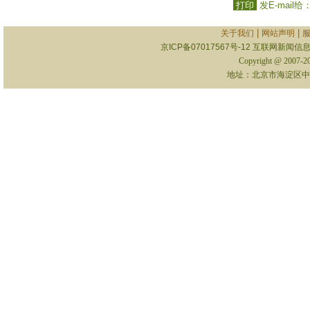
打印
发E-mail给
|
|
关于我们
网站声明
京ICP备07017567号-12
互联网新闻信息服
Copyright @ 2007-
地址：北京市海淀区中关村