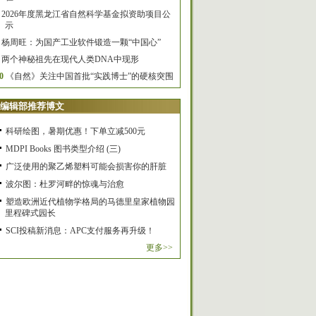
2026年度黑龙江省自然科学基金拟资助项目公
示
杨周旺：为国产工业软件锻造一颗“中国心”
两个神秘祖先在现代人类DNA中现形
0
《自然》关注中国首批“实践博士”的硬核突围
编辑部推荐博文
科研绘图，暑期优惠！下单立减500元
MDPI Books 图书类型介绍 (三)
广泛使用的聚乙烯塑料可能会损害你的肝脏
波尔图：杜罗河畔的惊魂与治愈
塑造欧洲近代植物学格局的马德里皇家植物园
里程碑式园长
SCI投稿新消息：APC支付服务再升级！
更多>>