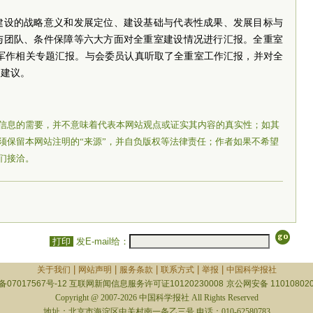
建设的战略意义和发展定位、建设基础与代表性成果、发展目标与
与团队、条件保障等六大方面对全重室建设情况进行汇报。全重室
张军作相关专题汇报。与会委员认真听取了全重室工作汇报，并对全
和建议。
信息的需要，并不意味着代表本网站观点或证实其内容的真实性；如其
须保留本网站注明的“来源”，并自负版权等法律责任；作者如果不希望
们接洽。
打印
发E-mail给：
|
|
|
|
|
关于我们
网站声明
服务条款
联系方式
举报
中国科学报社
备07017567号-12
互联网新闻信息服务许可证10120230008
京公网安备 110108020
Copyright @ 2007-2026 中国科学报社 All Rights Reserved
地址：北京市海淀区中关村南一条乙三号 电话：010-62580783