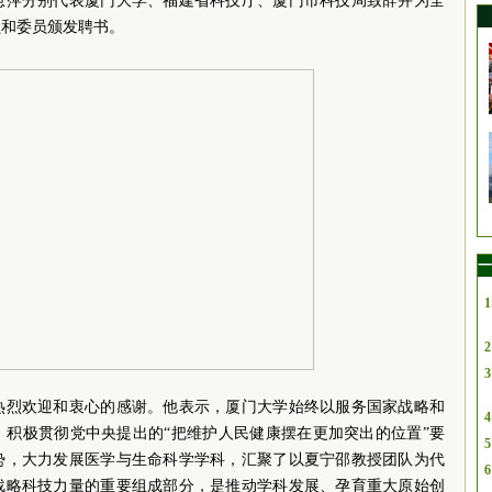
慰萍分别代表厦门大学、福建省科技厅、厦门市科技局致辞并为全
员和委员颁发聘书。
一
1
2
3
热烈欢迎和衷心的感谢。他表示，厦门大学始终以服务国家战略和
4
，积极贯彻党中央提出的“把维护人民健康摆在更加突出的位置”要
5
势，大力发展医学与生命科学学科，汇聚了以夏宁邵教授团队为代
6
战略科技力量的重要组成部分，是推动学科发展、孕育重大原始创