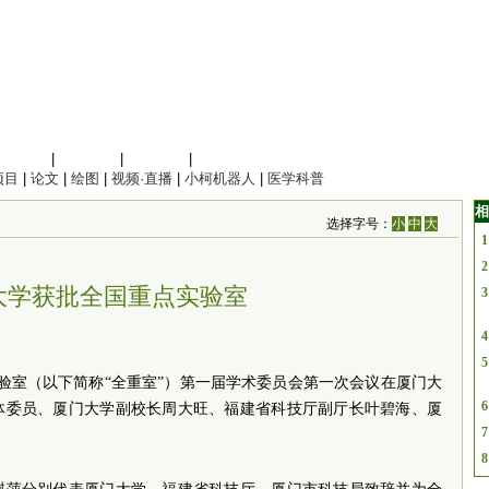
信息科学
|
地球科学
|
数理科学
|
管理综合
项目
|
论文
|
绘图
|
视频·直播
|
小柯机器人
|
医学科普
相
选择字号：
小
中
大
1
2
大学获批全国重点实验室
3
4
5
实验室（以下简称“全重室”）第一届学术委员会第一次会议在厦门大
6
体委员、厦门大学副校长周大旺、福建省科技厅副厅长叶碧海、厦
7
8