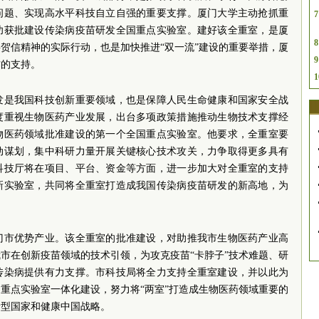
问题、实现高水平科技自立自强的重要支撑。厦门大学主动抢抓重
7
功获批建设传染病疫苗研发全国重点实验室。建好该全重室，是厦
8
贺信精神的实际行动，也是加快推进“双一流”建设的重要举措，厦
9
作的支持。
1
发是我国科技创新重要领域，也是保障人民生命健康和国家安全战
度重视生物医药产业发展，出台多项政策措施推动生物技术支撑经
物医药领域批准建设的第一个全国重点实验室。他要求，全重室要
动谋划，集中科研力量开展关键核心技术攻关，力争取得更多具有
科技厅将在项目、平台、资金等方面，进一步加大对全重室的支持
新实验室，共同将全重室打造成我国传染病疫苗研发的新高地，为
门市优势产业。该全重室的批准建设，对助推我市生物医药产业高
市在创新疫苗领域的技术引领，为攻克疫苗“卡脖子”技术难题、研
传染病提供有力支撑。市科技局将全力支持全重室建设，并以此为
重点实验室一体化建设，努力将“两室”打造成生物医药领域重要的
新型国家和健康中国战略。