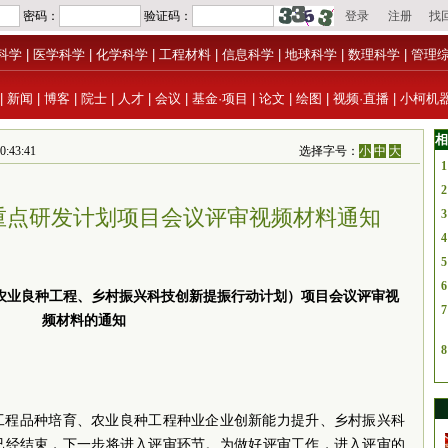
科学
|
医学科学
|
化学科学
|
工程材料
|
信息科学
|
地球科学
|
数理科学
|
管理
|
新闻
|
博客
|
院士
|
人才
|
会议
|
基金·项目
|
论文
|
绘图
|
视频·直播
|
小柯机
相
43:41
选择字号：
小
中
大
1
2
省重点研发计划项目会议评审视频材料通知
3
4
5
6
（农业良种工程、乡村振兴科技创新提振行动计划）项目会议评审视
7
频材料的通知
8
种工程品种培育、农业良种工程种业企业创新能力提升、乡村振兴科
已经结束，下一步将进入评审环节。为做好评审工作，进入评审的