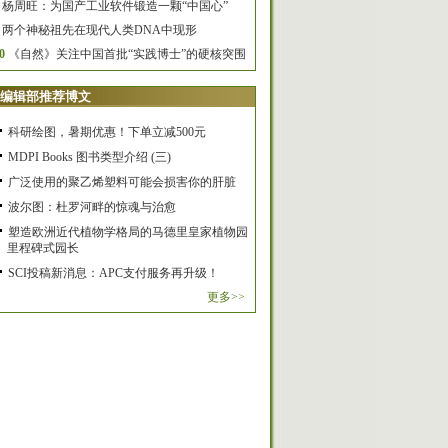
杨周旺：为国产工业软件锻造一颗“中国心”
两个神秘祖先在现代人类DNA中现形
0
《自然》关注中国首批“实践博士”的硬核突围
编辑部推荐博文
科研绘图，暑期优惠！下单立减500元
MDPI Books 图书类型介绍 (三)
广泛使用的聚乙烯塑料可能会损害你的肝脏
波尔图：杜罗河畔的惊魂与治愈
塑造欧洲近代植物学格局的马德里皇家植物园
里程碑式园长
SCI投稿新消息：APC支付服务再升级！
更多>>