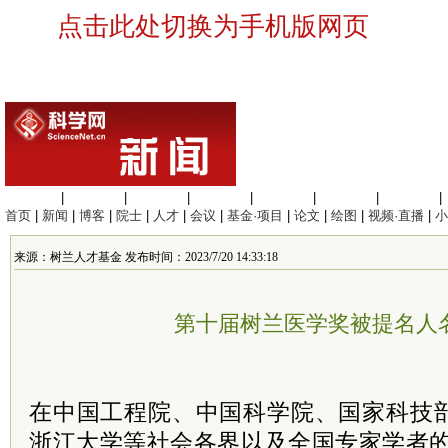
点击此处切换为手机版网页
生命科学
|
医学科学
|
化学科学
|
工程材料
|
信息科学
|
地球科学
|
数理科学
|
首页
|
新闻
|
博客
|
院士
|
人才
|
会议
|
基金·项目
|
论文
|
绘图
|
视频·直播
|
小
来源：树兰人才基金 发布时间：2023/7/20 14:33:18
第十届树兰医学奖被提名人
在中国工程院、中国科学院、国家科技
浙江大学等社会各界以及全国专家学者的