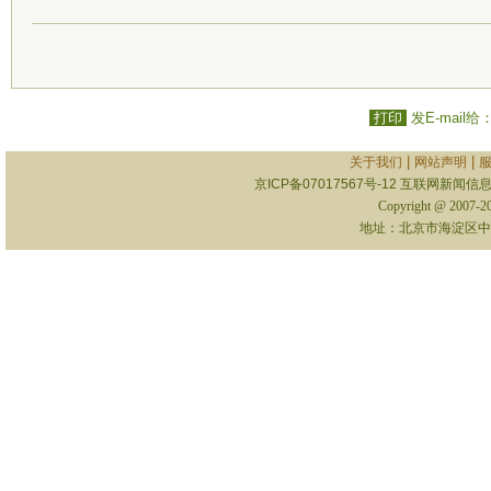
打印
发E-mail给
|
|
关于我们
网站声明
京ICP备07017567号-12
互联网新闻信息服
Copyright @ 2007-
地址：北京市海淀区中关村