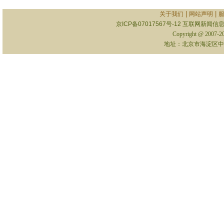
|
|
关于我们
网站声明
京ICP备07017567号-12
互联网新闻信息服
Copyright @ 2007-
地址：北京市海淀区中关村