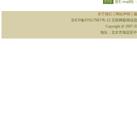
打印
发E-mail给
|
|
关于我们
网站声明
京ICP备07017567号-12
互联网新闻信息服
Copyright @ 2007-
地址：北京市海淀区中关村