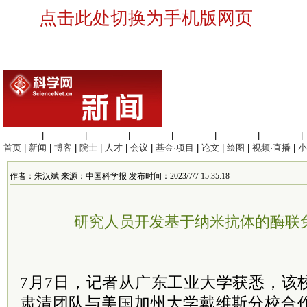
点击此处切换为手机版网页
生命科学
|
医学科学
|
化学科学
|
工程材料
|
信息科学
|
地球科学
|
数理科学
|
首页
|
新闻
|
博客
|
院士
|
人才
|
会议
|
基金·项目
|
论文
|
绘图
|
视频·直播
|
小
作者：朱汉斌 来源：中国科学报 发布时间：2023/7/7 15:35:18
研究人员开发基于纳米抗体的酶联
7月7日，记者从广东工业大学获悉，该
肃清团队与美国加州大学戴维斯分校合