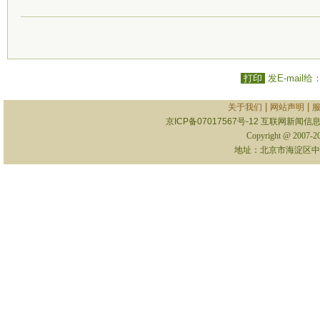
打印
发E-mail给
|
|
关于我们
网站声明
京ICP备07017567号-12
互联网新闻信息服
Copyright @ 2007-
地址：北京市海淀区中关村