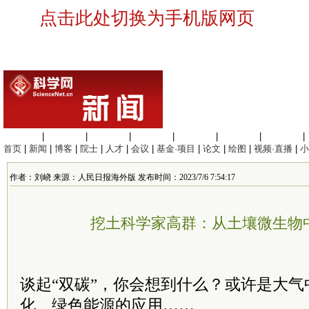
点击此处切换为手机版网页
生命科学
|
医学科学
|
化学科学
|
工程材料
|
信息科学
|
地球科学
|
数理科学
|
首页
|
新闻
|
博客
|
院士
|
人才
|
会议
|
基金·项目
|
论文
|
绘图
|
视频·直播
|
小
作者：刘峣 来源：人民日报海外版 发布时间：2023/7/6 7:54:17
挖土科学家高群：从土壤微生物中
谈起“双碳”，你会想到什么？或许是大
化、绿色能源的应用……