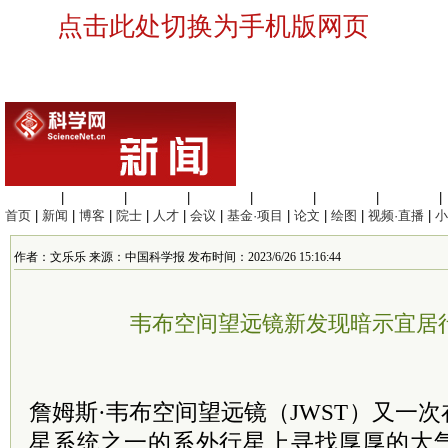
点击此处切换为手机版网页
生命科学
|
医学科学
|
化学科学
|
工程材料
|
信息科学
|
地球科学
|
数理科学
|
首页
|
新闻
|
博客
|
院士
|
人才
|
会议
|
基金·项目
|
论文
|
绘图
|
视频·直播
|
小
作者：文乐乐 来源：中国科学报 发布时间：2023/6/26 15:16:44
韦布空间望远镜新发现暗示宜居
詹姆斯·
韦布空间望远镜
（JWST）又一
星系统之一的系外行星上寻找厚厚的大