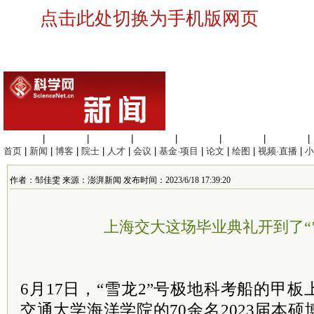
点击此处切换为手机版网页
生命科学
|
医学科学
|
化学科学
|
工程材料
|
信息科学
|
地球科学
|
数理科学
|
首页
|
新闻
|
博客
|
院士
|
人才
|
会议
|
基金·项目
|
论文
|
绘图
|
视频·直播
|
小
作者：邹佳雯 来源：澎湃新闻 发布时间：2023/6/18 17:39:20
上海交大这场毕业典礼开到了“
6月17日，“雪龙2”号极地科考船的甲
交通大学海洋学院的70余名2023届本