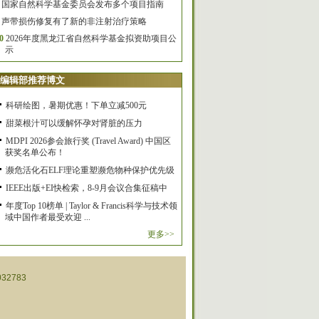
国家自然科学基金委员会发布多个项目指南
声带损伤修复有了新的非注射治疗策略
0
2026年度黑龙江省自然科学基金拟资助项目公
示
编辑部推荐博文
科研绘图，暑期优惠！下单立减500元
甜菜根汁可以缓解怀孕对肾脏的压力
MDPI 2026参会旅行奖 (Travel Award) 中国区
获奖名单公布！
濒危活化石ELF理论重塑濒危物种保护优先级
IEEE出版+EI快检索，8-9月会议合集征稿中
年度Top 10榜单 | Taylor & Francis科学与技术领
域中国作者最受欢迎 ...
更多>>
32783