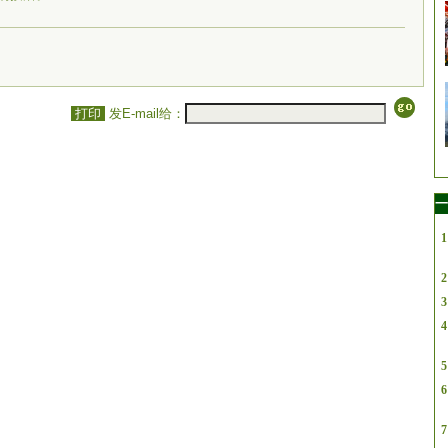
打印
发E-mail给：
一
1
2
3
4
5
6
7