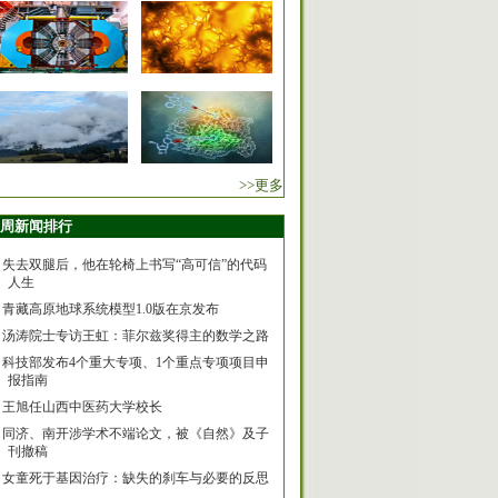
>>更多
周新闻排行
失去双腿后，他在轮椅上书写“高可信”的代码
人生
青藏高原地球系统模型1.0版在京发布
汤涛院士专访王虹：菲尔兹奖得主的数学之路
科技部发布4个重大专项、1个重点专项项目申
报指南
王旭任山西中医药大学校长
同济、南开涉学术不端论文，被《自然》及子
刊撤稿
女童死于基因治疗：缺失的刹车与必要的反思