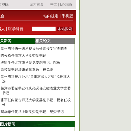
综合
站内规定
|
手机版
器人
|
医学科普
关新闻
相关论文
贵州省科协一级巡视员马长青接受审查调查
陈云松任南京大学党委副书记
段留生任北京农学院党委副书记、院长
高校副书记涉嫌酒驾逃逸，被免职！
贵州省科技厅公示“贵州杰出人才奖”拟推荐人
选
芜湖市委副书记张庆亮调任安徽农业大学党委
书记
张军任内蒙古师范大学党委副书记、提名任校
长
胡华忠任复旦上医党委副书记、纪委书记
图片新闻