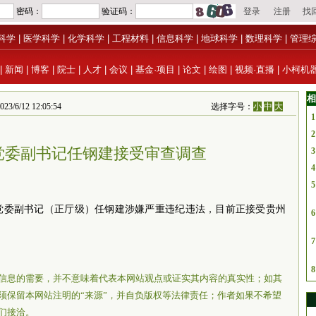
科学
|
医学科学
|
化学科学
|
工程材料
|
信息科学
|
地球科学
|
数理科学
|
管理
|
新闻
|
博客
|
院士
|
人才
|
会议
|
基金·项目
|
论文
|
绘图
|
视频·直播
|
小柯机
相
12 12:05:54
选择字号：
小
中
大
1
2
党委副书记任钢建接受审查调查
3
4
5
党委副书记（正厅级）任钢建涉嫌严重违纪违法，目前正接受贵州
6
7
8
信息的需要，并不意味着代表本网站观点或证实其内容的真实性；如其
须保留本网站注明的“来源”，并自负版权等法律责任；作者如果不希望
们接洽。