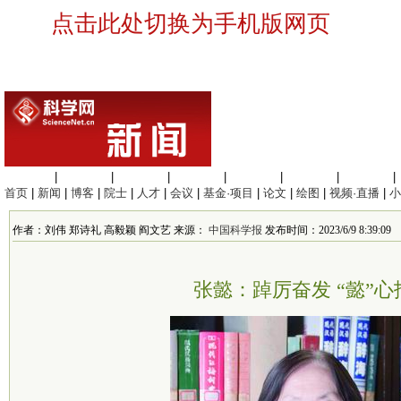
点击此处切换为手机版网页
生命科学
|
医学科学
|
化学科学
|
工程材料
|
信息科学
|
地球科学
|
数理科学
|
首页
|
新闻
|
博客
|
院士
|
人才
|
会议
|
基金·项目
|
论文
|
绘图
|
视频·直播
|
小
作者：刘伟 郑诗礼 高毅颖 阎文艺 来源：
中国科学报
发布时间：2023/6/9 8:39:09
张懿：踔厉奋发 “懿”心