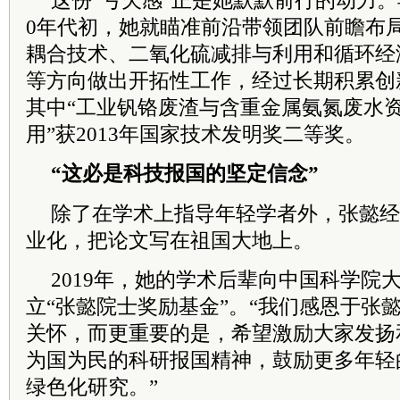
这份“亏欠感”正是她默默前行的动力。
0年代初，她就瞄准前沿带领团队前瞻布
耦合技术、二氧化硫减排与利用和循环经
等方向做出开拓性工作，经过长期积累创
其中“工业钒铬废渣与含重金属氨氮废水
用”获2013年国家技术发明奖二等奖。
“这必是科技报国的坚定信念”
除了在学术上指导年轻学者外，张懿经
业化，把论文写在祖国大地上。
2019年，她的学术后辈向中国科学院大
立“张懿院士奖励基金”。“我们感恩于张
关怀，而更重要的是，希望激励大家发扬
为国为民的科研报国精神，鼓励更多年轻
绿色化研究。”