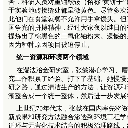
苦，科研人员对重铀酸铵（俗称“黄饼子
于实验地砖接缝处都呈微黄色。尽管多次
此他们在食堂就餐不允许用手拿馒头。但
国争光的拼搏精神，经过大家夜以继日的
提炼出了棕黑色的二氧化铀粉末。遗憾的是
因为种种原因项目被迫停止。
统一资源和环境两个领域
在湿法冶金研究室，张懿潜心学习、磨
究工作积累了经验、打下了基础。她慢慢
研之路，通过清洁生产的方法，让资源和
渐整合成一个统一整体，然后进一步发展
上世纪70年代末，张懿在国内率先将
新成果和研究方法融合渗透到环境工程学
循环与无害化技术结合的积极治理路线，