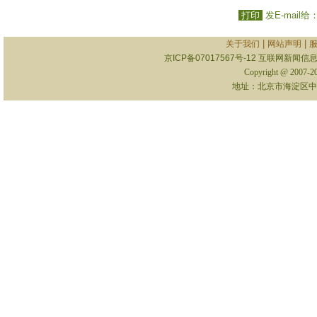
打印
发E-mail给
|
|
关于我们
网站声明
京ICP备07017567号-12
互联网新闻信息服
Copyright @ 2007-
地址：北京市海淀区中关村