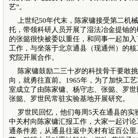
艺”。
上世纪50年代末，陈家镛接受第二机
托，带领科研人员开展了湿法冶金提铀的
的张懿很快被委以重任，和同事一起加入
工作，与坐落于北京通县（现通州）的核
究院开展合作。
陈家镛鼓励二三十岁的科技骨干要敢挑
向，就勇往直前。1965年，为了加快工
室成立了由陈家镛、杨守志、张懿、罗世
张懿、罗世民常驻实验基地开展研究。
罗世民回忆，他们每周5天在通县的实
中关村向陈家镛汇报工作，大家一起讨论
通条件差，从通县往返中关村有近百公里