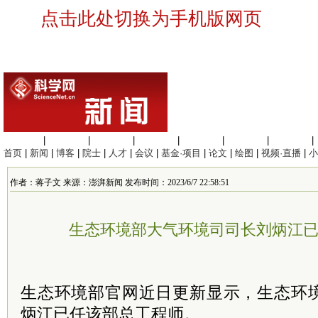
点击此处切换为手机版网页
生命科学
|
医学科学
|
化学科学
|
工程材料
|
信息科学
|
地球科学
|
数理科学
|
首页
|
新闻
|
博客
|
院士
|
人才
|
会议
|
基金·项目
|
论文
|
绘图
|
视频·直播
|
小
作者：蒋子文 来源：澎湃新闻 发布时间：2023/6/7 22:58:51
生态环境部大气环境司司长刘炳江
生态环境部官网近日更新显示，生态环
炳江已任该部总工程师。