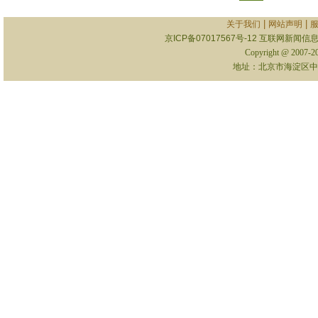
|
|
关于我们
网站声明
京ICP备07017567号-12
互联网新闻信息服
Copyright @ 2007-
地址：北京市海淀区中关村