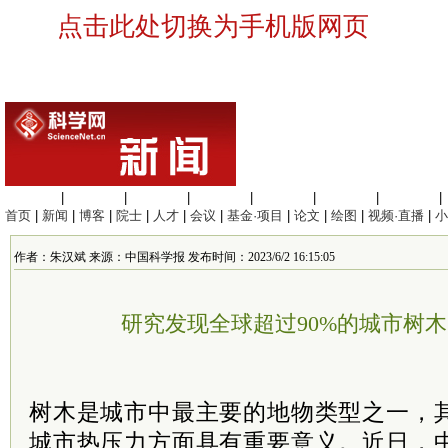
点击此处切换为手机版网页
生命科学
|
医学科学
|
化学科学
|
工程材料
|
信息科学
|
地球科学
|
数理科学
|
首页
|
新闻
|
博客
|
院士
|
人才
|
会议
|
基金·项目
|
论文
|
绘图
|
视频·直播
|
小
作者：朱汉斌 来源：中国科学报 发布时间：2023/6/2 16:15:05
研究发现全球超过90%的城市树
树木是城市中最主要的地物类型之一，
城市热压力方面具有重要意义。近日，