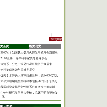
站内规定
|
手机版
关新闻
相关论文
3300秒！我国载人登月火箭发动机再创新纪录
20:00直播｜青年科学家奖专题分享会
银河系三分之一常见行星可能位于宜居带
光污染或致20年后难见星空
优秀学术带头人评审结果出炉，拨款6000万元
太平洋珊瑚礁微生物样本包括28.7亿遗传序列
我国科学家揭示急性髓系白血病发生新机制
生物钟研究取得重大突破，临床用药有望被发
现
图片新闻