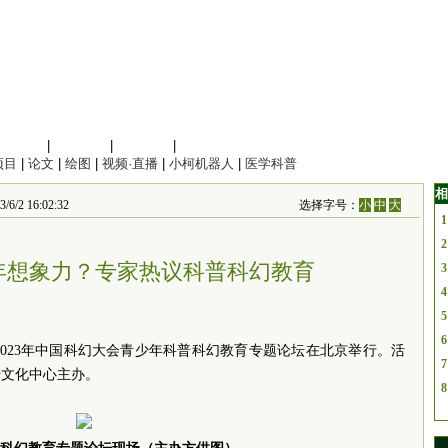
信息科学
|
地球科学
|
数理科学
|
管理综合
项目
|
论文
|
绘图
|
视频·直播
|
小柯机器人
|
医学科普
相
 16:02:32
选择字号：
小
中
大
1
2
年想象力？专家热议科普科幻教育
3
4
5
6
宙”2023年中国科幻大会青少年科普科幻教育专题论坛在北京举行。活
7
传文化中心主办。
8