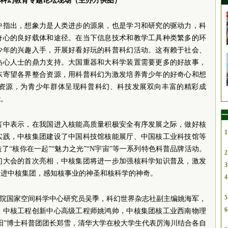
科幻教育专题论坛现场（主办方供图）
中指出，想象力是人类进步的源泉，也是学习和研究的驱动力，科
奇心的良好载体和途径。在当下信息技术和教学工具种类繁多的环
少年的兴趣入手，开展好看好玩的科普科幻活动。这有赖于社会、
热心人士的鼎力支持。大国重器和大科学装置需要更多的好故事，
东寄望各界整合资源，用科普科幻为激发培养青少年的好奇心和想
资源，为青少年群体呈现科普科幻、科技发展双向丰富的精彩成
能。
一
言中表示，在我国进入核能高质量积极安全有序发展之际，做好核
1
实践，中核集团建设了中国科技馆核能展厅、中国核工业科技馆等
“核你在一起”“魅力之光”“N宇宙”等一系列特色科普品牌活动。
2
幻大会的首次亮相，中核集团将进一步加强核科学知识普及，激发
3
走进中核集团，感知核事业的神圣和核科学的神奇。
4
5
学院国家空间科学中心研究员吴季，科幻世界杂志社副主编姚海军，
6
，中核工程创新中心高级工程师姚鸿帅，中核集团核工业西南物理
阳”博士科普团团长郑雪，清华大学在校大学生代表厉海川结合各自