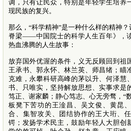
调，只有让民众，特别是年轻学生培养
现民族的复兴。
那么，“科学精神”是一种什么样的精神
脊梁——中国院士的科学人生百年》，
热血沸腾的人生故事：
放弃国外优渥的条件，义无反顾回到祖
王承书、郭永怀、林兰英、师昌绪；瞄
克难，永攀科研高峰的茅以升、何泽慧
书、只唯实，坚持解放思想、实事求是
笃正、谢家麟；静心笃志、心无旁骛，“
板凳下苦功的王淦昌、吴文俊、黄昆
合、集智攻关、团结协作的王大珩、
锷；发扬学术民主，鼓励年轻人大胆创