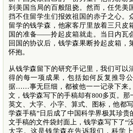
到美国当局的百般阻挠。然而，任凭美
挡不住留学生们报效祖国的赤子之心。
留学的钱学森，他家客厅里放着三只皮
国的准备——拎起皮箱就走。当日内瓦
回国的协议后，钱学森果断拎起皮箱，
怀抱。
从钱学森留下的研究手记里，我们可以
得的每一项成果，包括如何反复推导
据……事无巨细，都被他一一记录下来。
文，钱学森写下的手稿却有800多页。
英文、大字、小字、算式、图标，他都写
学森手稿”日后成了中国科学界极其珍贵
文手稿的文件袋封面上，钱学森写下了“
大字。这是钱学森在告诉我们，科学