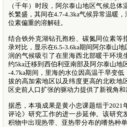
（千年）时段，阿尔泰山地区气候总体
长繁盛，其间在4.7-4.3ka气候异常温
位素偏重的溶解硅。
结合铁外克湖钻孔孢粉、碳氮同位素等
录对比，显示在6.5-3.6ka期间阿尔泰
润的气候吸引了在里海西北部暖干环境
约5ka迁移到西伯利亚南部及阿尔泰山地区
-4.7ka期间，里海的水位因高温干旱变
拔的高加索地区以及纬度更高的北欧地
区史前人口扩张的驱动力提供了新视角和
据悉，本项成果是黄小忠课题组于202
评论》研究工作的进一步延伸。该研究
积物中出现热带、亚热带分布的嗜热种单角盘