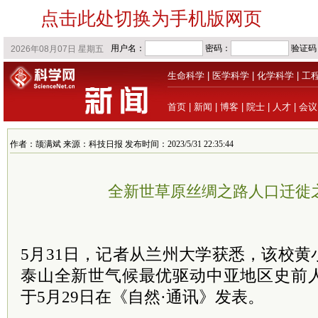
点击此处切换为手机版网页
生命科学
|
医学科学
|
化学科学
|
工
首页
|
新闻
|
博客
|
院士
|
人才
|
会议
作者：颉满斌 来源：科技日报 发布时间：2023/5/31 22:35:44
全新世草原丝绸之路人口迁徙
5月31日，记者从兰州大学获悉，该校
泰山全新世气候最优驱动中亚地区史前
于5月29日在《自然·通讯》发表。