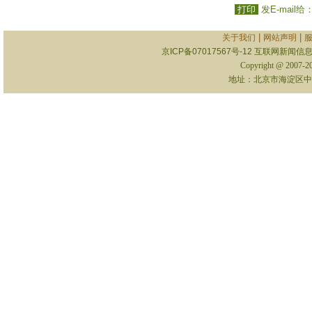
打印
发E-mail给
|
|
关于我们
网站声明
京ICP备07017567号-12
互联网新闻信息服
Copyright @ 2007-
地址：北京市海淀区中关村