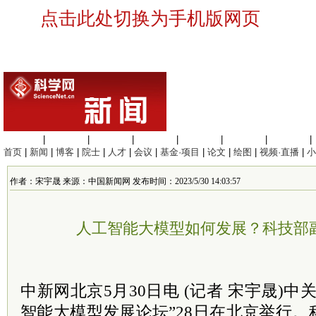
点击此处切换为手机版网页
生命科学
|
医学科学
|
化学科学
|
工程材料
|
信息科学
|
地球科学
|
数理科学
|
首页
|
新闻
|
博客
|
院士
|
人才
|
会议
|
基金·项目
|
论文
|
绘图
|
视频·直播
|
小
作者：宋宇晟 来源：中国新闻网 发布时间：2023/5/30 14:03:57
人工智能大模型如何发展？科技部
中新网北京5月30日电 (记者 宋宇晟)
智能大模型发展论坛”28日在北京举行