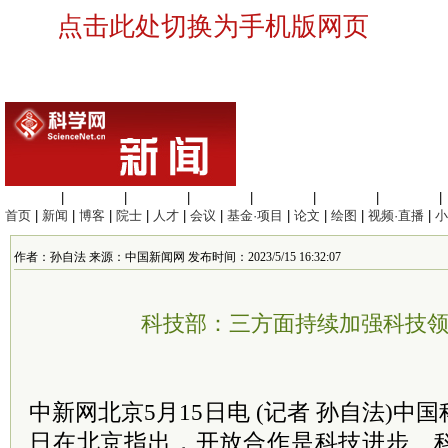
点击此处切换为手机版网页
生命科学
|
医学科学
|
化学科学
|
工程材料
|
信息科学
|
地球科学
|
数理科学
|
首页
|
新闻
|
博客
|
院士
|
人才
|
会议
|
基金·项目
|
论文
|
绘图
|
视频·直播
|
小
作者：孙自法 来源：中国新闻网 发布时间：2023/5/15 16:32:07
科技部：三方面持续加强科技
中新网北京5月15日电 (记者 孙自法)中
日在北京指出，开放合作是科技进步、