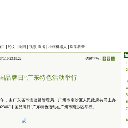
信息科学
|
地球科学
|
数理科学
|
管理综合
项目
|
论文
|
绘图
|
视频·直播
|
小柯机器人
|
医学科普
相
 23:19:22
选择字号：
小
中
大
1
2
“中国品牌日”广东特色活动举行
3
4
5
天上午，由广东省市场监督管理局、广州市南沙区人民政府共同主办
6
2023年“中国品牌日”广东特色活动在广州市南沙区举行。
7
8