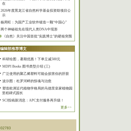
在
2026年度黑龙江省自然科学基金拟资助项目公
示
杨周旺：为国产工业软件锻造一颗“中国心”
两个神秘祖先在现代人类DNA中现形
0
《自然》关注中国首批“实践博士”的硬核突围
编辑部推荐博文
科研绘图，暑期优惠！下单立减500元
MDPI Books 图书类型介绍 (三)
广泛使用的聚乙烯塑料可能会损害你的肝脏
波尔图：杜罗河畔的惊魂与治愈
塑造欧洲近代植物学格局的马德里皇家植物园
里程碑式园长
SCI投稿新消息：APC支付服务再升级！
更多>>
32783