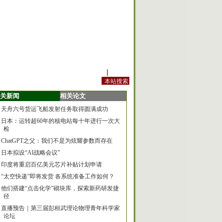
站内规定
|
手机版
关新闻
相关论文
天舟六号货运飞船发射任务取得圆满成功
日本：运转超60年的核电站每十年进行一次大
检
ChatGPT之父：我们不是为炫耀参数而存在
日本拟设“AI战略会议”
印度将重启百亿美元芯片补贴计划申请
“太空快递”即将发货 各系统准备工作如何？
他们搭建“点击化学”砌块库，探索新药研发捷
径
直播预告｜第三届彭桓武理论物理青年科学家
论坛