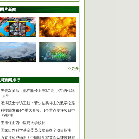
图片新闻
>>更多
周新闻排行
失去双腿后，他在轮椅上书写“高可信”的代码
人生
汤涛院士专访王虹：菲尔兹奖得主的数学之路
科技部发布4个重大专项、1个重点专项项目申
报指南
王旭任山西中医药大学校长
国家自然科学基金委员会发布多个项目指南
力直接构成物质！中国科学家首次认证胶球存