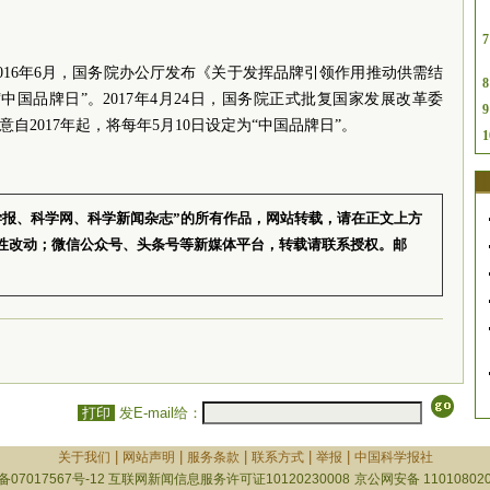
7
016年6月，国务院办公厅发布《关于发挥品牌引领作用推动供需结
8
国品牌日”。2017年4月24日，国务院正式批复国家发展改革委
9
自2017年起，将每年5月10日设定为“中国品牌日”。
1
学报、科学网、科学新闻杂志”的所有作品，网站转载，请在正文上方
性改动；微信公众号、头条号等新媒体平台，转载请联系授权。邮
打印
发E-mail给：
|
|
|
|
|
关于我们
网站声明
服务条款
联系方式
举报
中国科学报社
备07017567号-12
互联网新闻信息服务许可证10120230008
京公网安备 110108020