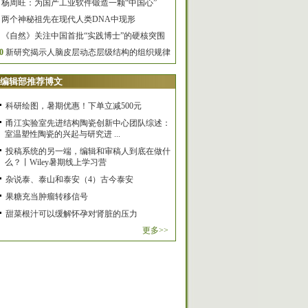
杨周旺：为国产工业软件锻造一颗“中国心”
两个神秘祖先在现代人类DNA中现形
《自然》关注中国首批“实践博士”的硬核突围
0
新研究揭示人脑皮层动态层级结构的组织规律
编辑部推荐博文
科研绘图，暑期优惠！下单立减500元
甬江实验室先进结构陶瓷创新中心团队综述：
室温塑性陶瓷的兴起与研究进 ...
投稿系统的另一端，编辑和审稿人到底在做什
么？丨Wiley暑期线上学习营
杂说泰、泰山和泰安（4）古今泰安
果糖充当肿瘤转移信号
甜菜根汁可以缓解怀孕对肾脏的压力
更多>>