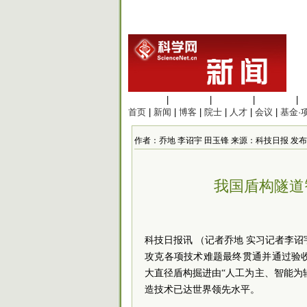
生命科学
|
医学科学
|
化学科学
|
工程材料
|
首页
|
新闻
|
博客
|
院士
|
人才
|
会议
|
基金·
作者：乔地 李诏宇 田玉锋 来源：科技日报 发布时间：20
我国盾构隧道
科技日报讯 （记者乔地 实习记者李诏
攻克各项技术难题最终贯通并通过验
大直径盾构掘进由“人工为主、智能为
造技术已达世界领先水平。