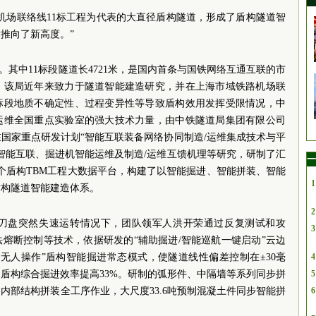
机场联络线11标工程为代表的大直径盾构隧道，形成了盾构隧道智
推向了新高度。”
里。其中11标段隧道长4721米，是国内首条与国铁网络互通互联的市
。该局近年来致力于隧道智能建造研究，并在上海市域铁路机场联
该标段地质不确定性、过程变异性等导致盾构效用发挥受限情况，中
运维全国重点实验室的强大技术力量，由中铁隧道局集团有限公司
国家重点研发计划“智能互联装备网络协同制造/运维集成技术与平
智能互联、掘进机智能运维及制造/运维互馈机理等研究，研制了汇
一
首个盾构TBM工程大数据平台，构建了以智能掘进、智能拼装、智能
1
盾构隧道智能建造体系。
2
刀盘突然失速运转情况下，团队领军人洪开荣通过反复测试和攻
3
熔断控制等技术，依据研发的“辅助掘进/智能巡航一键启动”云边
无人操作”盾构智能掘进常态模式，使隧道线性偏差控制在±30毫
4
；盾构综合掘进效率提高33%。研制的弧形件、中隔墙等系列同步拼
5
内部结构拼装全工序作业，大尺度33.6吨预制混凝土件同步智能拼
6