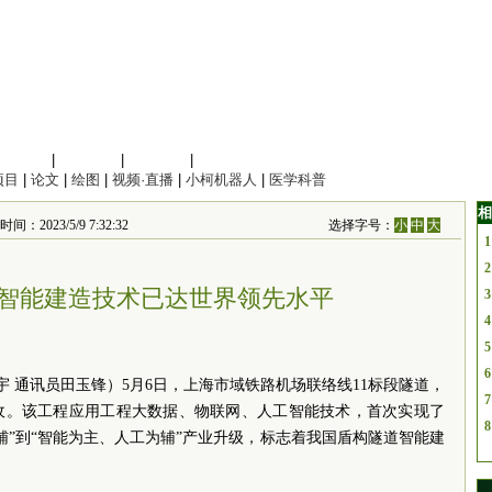
信息科学
|
地球科学
|
数理科学
|
管理综合
项目
|
论文
|
绘图
|
视频·直播
|
小柯机器人
|
医学科普
相
23/5/9 7:32:32
选择字号：
小
中
大
1
2
智能建造技术已达世界领先水平
3
4
5
6
宇 通讯员田玉锋）5月6日，上海市域铁路机场联络线11标段隧道，
7
收。该工程应用工程大数据、物联网、人工智能技术，首次实现了
8
辅”到“智能为主、人工为辅”产业升级，标志着我国盾构隧道智能建