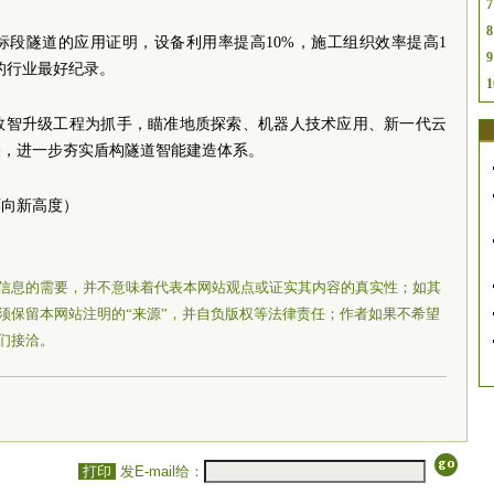
7
8
标段隧道的应用证明，设备利用率提高10%，施工组织效率提高1
9
米的行业最好纪录。
1
数智升级工程为抓手，瞄准地质探索、机器人技术应用、新一代云
关，进一步夯实盾构隧道智能建造体系。
迈向新高度）
信息的需要，并不意味着代表本网站观点或证实其内容的真实性；如其
须保留本网站注明的“来源”，并自负版权等法律责任；作者如果不希望
们接洽。
打印
发E-mail给：