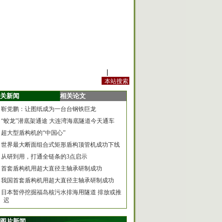
站内规定
|
手机版
关新闻
相关论文
靳党鹏：让图纸成为一台台钢铁巨龙
“蛟龙”潜底架通途 大连湾海底隧道今天通车
超大型盾构机的“中国心”
世界最大断面组合式矩形盾构顶管机成功下线
从研到用，打通全链条的3点启示
首套盾构机用超大直径主轴承研制成功
我国首套盾构机用超大直径主轴承研制成功
日本暂停挖掘福岛核污水排海用隧道 排放或推
迟
图片新闻