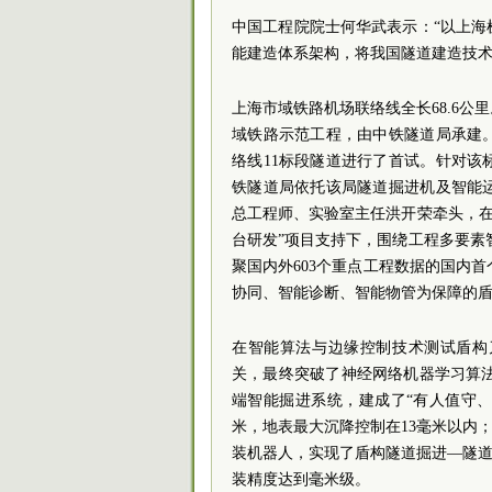
中国工程院院士何华武表示：“以上海
能建造体系架构，将我国隧道建造技术
上海市域铁路机场联络线全长68.6公
域铁路示范工程，由中铁隧道局承建
络线11标段隧道进行了首试。针对
铁隧道局依托该局隧道掘进机及智能
总工程师、实验室主任洪开荣牵头，在
台研发”项目支持下，围绕工程多要素
聚国内外603个重点工程数据的国内
协同、智能诊断、智能物管为保障的
在智能算法与边缘控制技术测试盾构
关，最终突破了神经网络机器学习算法
端智能掘进系统，建成了“有人值守、
米，地表最大沉降控制在13毫米以内
装机器人，实现了盾构隧道掘进—隧道
装精度达到毫米级。