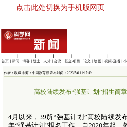
点击此处切换为手机版网页
生命科学
|
医学科学
|
化学科学
|
工程材料
|
信息科学
|
地球科学
|
数理科学
|
首页
|
新闻
|
博客
|
院士
|
人才
|
会议
|
基金·项目
|
论文
|
绘图
|
视频·直播
|
小
作者：欧媚 来源：中国教育报 发布时间：2023/5/6 11:17:49
高校陆续发布“强基计划”招生简
4月以来，39所“强基计划”高校陆续发布
年“强基计划”报名工作。自2020年起