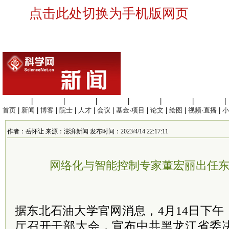
点击此处切换为手机版网页
生命科学
|
医学科学
|
化学科学
|
工程材料
|
信息科学
|
地球科学
|
数理科学
|
首页
|
新闻
|
博客
|
院士
|
人才
|
会议
|
基金·项目
|
论文
|
绘图
|
视频·直播
|
小
作者：岳怀让 来源：澎湃新闻 发布时间：2023/4/14 22:17:11
网络化与智能控制专家董宏丽出任
据东北石油大学官网消息，4月14日下
厅召开干部大会，宣布中共黑龙江省委