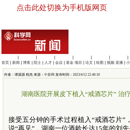
点击此处切换为手机版网页
生命科学
|
医学科学
|
化学科学
|
工程材料
|
信息科学
|
地球科学
|
数理科学
|
首页
|
新闻
|
博客
|
院士
|
人才
|
会议
|
基金·项目
|
论文
|
绘图
|
视频·直播
|
小
作者：谭源源 程杰 来源：
中新网
发布时间：2023/4/12 22:40:10
湖南医院开展皮下植入“戒酒芯片” 治
接受五分钟的手术过程植入“戒酒芯片”
说“再见”，湖南一位酒龄长达15年的刘先