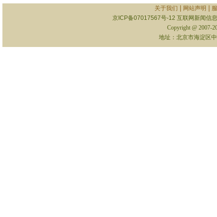
|
|
关于我们
网站声明
京ICP备07017567号-12
互联网新闻信息服
Copyright @ 2007-
地址：北京市海淀区中关村