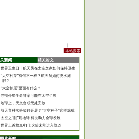
站内规定
|
手机版
关新闻
相关论文
世界卫生日丨航天员在太空之家如何保持卫生
“太空种菜”有何不一样？航天员如何浇水施
肥？
“太空抽屉”里面有什么？
寻找外星生命答案可能在太空尘埃
地球上，天文台或无处安放
航天育种实验如何开展？“太空种子”这样炼成
太空之“眼”观地球 科技助力全球发展
世界上首枚3D打印火箭未能进入轨道
图片新闻