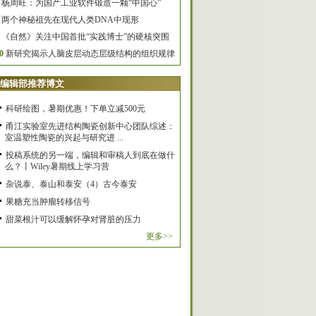
杨周旺：为国产工业软件锻造一颗“中国心”
两个神秘祖先在现代人类DNA中现形
《自然》关注中国首批“实践博士”的硬核突围
0
新研究揭示人脑皮层动态层级结构的组织规律
编辑部推荐博文
科研绘图，暑期优惠！下单立减500元
甬江实验室先进结构陶瓷创新中心团队综述：
室温塑性陶瓷的兴起与研究进 ...
投稿系统的另一端，编辑和审稿人到底在做什
么？丨Wiley暑期线上学习营
杂说泰、泰山和泰安（4）古今泰安
果糖充当肿瘤转移信号
甜菜根汁可以缓解怀孕对肾脏的压力
更多>>