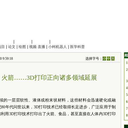
信息科学
|
地球科学
|
数理科学
|
管理综合
项目
|
论文
|
绘图
|
视频·直播
|
小柯机器人
|
医学科普
相
:59:18
选择字号：
小
中
大
1
2
火箭……3D打印正向诸多领域延展
3
4
5
”连续的一层层软性、液体或粉末状材料，这些材料会迅速硬化或融
6
纪80年代问世以来，3D打印技术已经取得长足进步，广泛应用于制
7
利用3D打印技术打印出了火箭、食品，甚至直接在人体内3D打印
8