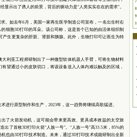
7
经显示出了诱人的前景，背后的驱动力是“人类实实在在的需求”。
8
9
需求。如去年6月，美国一家再生医学制造公司宣布，一名出生时右
1
己的细胞3D打印的耳朵。该公司称，这是首个已知的由活体组织制
印可产生更复杂的肝脏、肾脏和胰腺。此外，生物打印可让医生为特
。澳大利亚工程师研制出了一种微型软体机器人手臂，可将生物材料
生们有望通过小的皮肤切口，将该设备送入人体内难以触及的区域，
。
技术进行原型制作和生产，2023年，这一趋势将继续高歌猛进。
制造出了火箭发动机，这可能会带来更高效、更具成本效益的太空旅
出了首枚3D打印火箭“人族一号”。“人族一号”高33.5米，85%的
动机也由3D打印技术制造。未来，通过3D打印技术或能研制出全新