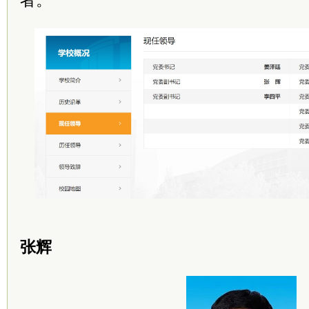
者。
张辉