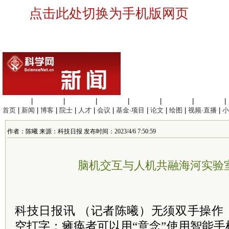
点击此处切换为手机版网页
生命科学
|
医学科学
|
化学科学
|
工程材料
|
信息科学
|
地球科学
|
数理科学
|
首页
|
新闻
|
博客
|
院士
|
人才
|
会议
|
基金·项目
|
论文
|
绘图
|
视频·直播
|
小
作者：陈曦 来源：科技日报 发布时间：2023/4/6 7:50:59
脑机交互与人机共融海河实验
科技日报讯 （记者陈曦）无须双手操作
空打字；瘫痪者可以用“意念”使用智能