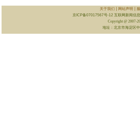
|
|
关于我们
网站声明
京ICP备07017567号-12
互联网新闻信息服
Copyright @ 2007-
地址：北京市海淀区中关村