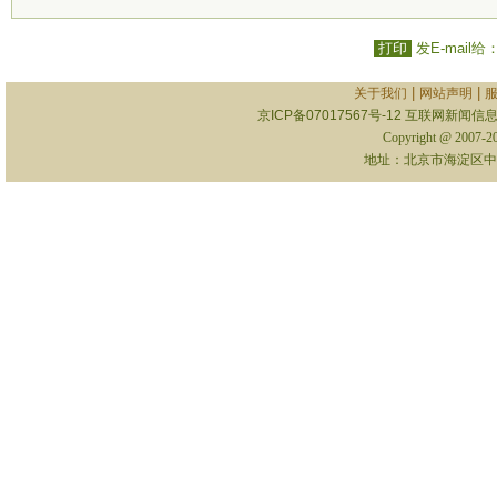
打印
发E-mail给
|
|
关于我们
网站声明
京ICP备07017567号-12
互联网新闻信息服
Copyright @ 2007-
地址：北京市海淀区中关村