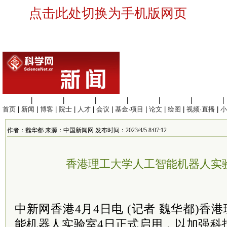
点击此处切换为手机版网页
生命科学
|
医学科学
|
化学科学
|
工程材料
|
信息科学
|
地球科学
|
数理科学
|
首页
|
新闻
|
博客
|
院士
|
人才
|
会议
|
基金·项目
|
论文
|
绘图
|
视频·直播
|
小
作者：魏华都 来源：中国新闻网 发布时间：2023/4/5 8:07:12
香港理工大学人工智能机器人实
中新网香港4月4日电 (记者 魏华都)香
能机器人实验室4日正式启用，以加强科