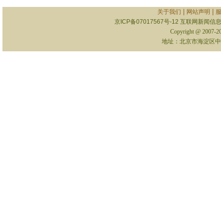
|
|
关于我们
网站声明
京ICP备07017567号-12
互联网新闻信息服
Copyright @ 2007-
地址：北京市海淀区中关村