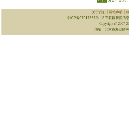
打印
发E-mail给
|
|
关于我们
网站声明
京ICP备07017567号-12
互联网新闻信息服
Copyright @ 2007-
地址：北京市海淀区中关村