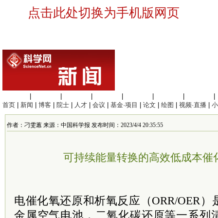
点击此处切换为手机版网页
生命科学
|
医学科学
|
化学科学
|
工程材料
|
信息科学
|
地球科学
|
数理科学
|
首页
|
新闻
|
博客
|
院士
|
人才
|
会议
|
基金·项目
|
论文
|
绘图
|
视频·直播
|
小
作者：刁雯蕙 来源：中国科学报 发布时间：2023/4/4 20:35:55
可持续能量转换的高效低成本催
电催化氧还原和析氧反应（ORR/OER
金属空气电池，二氧化碳还原等一系列