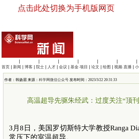
点击此处切换为手机版网页
生命科学
|
医学科学
|
化学科学
|
工程材料
|
信息科学
|
地球科学
|
数理科学
|
首页
|
新闻
|
博客
|
院士
|
人才
|
会议
|
基金·项目
|
论文
|
绘图
|
视频·直播
|
小
作者：韩扬眉 来源：
科学网微信公众号
发布时间：2023/3/22 20:31:33
高温超导先驱朱经武：过度关注“顶刊
3月8日，美国罗切斯特大学教授Ranga D
常压下的室温超导。