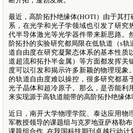
断开拓，蓬勃发展。
最近，高阶拓扑绝缘体(HOTI）由于其
系，在光学和光子学领域也引发了研究
代半导体激光等光学器件带来新思路。
阶拓扑的实验研究都局限在低轨道（s轨
道自由度在研究凝聚态体系的基本性质
道超流和拓扑半金属）等方面都发挥关
度可以引发和揭示许多新颖的物理现象
的轨道自由度难以操控，很多研究都基
光子晶体和超冷原子。那么，是否能利
来实现源于高轨道能带的高阶拓扑绝缘体
近日，
南开大学
物理学院、泰达应用物
军教授领导的课题组与克罗地亚萨格勒布大学教授
课题组合作, 在我国科技期刊卓越行动