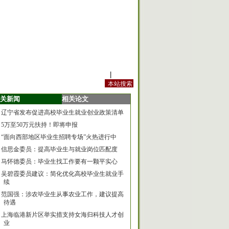
站内规定
|
手机版
关新闻
相关论文
辽宁省发布促进高校毕业生就业创业政策清单
5万至50万元扶持！即将申报
“面向西部地区毕业生招聘专场”火热进行中
信思金委员：提高毕业生与就业岗位匹配度
马怀德委员：毕业生找工作要有一颗平实心
吴碧霞委员建议：简化优化高校毕业生就业手
续
范国强：涉农毕业生从事农业工作，建议提高
待遇
上海临港新片区举实措支持女海归科技人才创
业