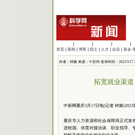
生命科学
|
医学科学
|
化学科学
|
工程材料
|
首页
|
新闻
|
博客
|
院士
|
人才
|
会议
|
基金·
作者：钟旖 来源：
中新网
发布时间：2023/3/17 21
拓宽就业渠道
中新网重庆3月17日电(记者 钟旖)20
重庆市人力资源和社会保障局正式发
进校园、供需对接洽谈、职业指导、