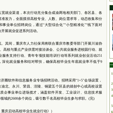
拓宽就业渠道，本次行动充分集合成渝两地相关部门、各区县、各
精准发力，全面摸排高校专业、人数、岗位需求等，动态收集和分
事业单位招聘岗位，通过“大型综合化”“小型精准化”“线下面对
大力开展就业促进系列活动。
年底。其间，重庆市人力社保局将联合重庆市教委等部门开展川渝协
动、高校与重点产业供需对接洽谈会、公共就业服务进校园行动、就
业服务支持行动、青年专项技能培训行动等系列就业创业活动251
，深化就业服务和结对帮扶，确保高校毕业生年底就业率不低于9
一
1
济圈软件和信息服务业专场招聘活动。招聘采用“1+5”会场设置，
2
在渝北、永川、荣昌、涪陵、铜梁五个区县的就创中心或高校设置
3
渝优质企事业单位进场揽才，涵盖软件开发、工业设计、信息技术服
4
域的2600余个岗位，吸引数千名高校毕业生参与求职。(完)
5
 重庆启动高校毕业生就业行动》）
6