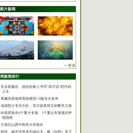
图片新闻
>>更多
周新闻排行
失去双腿后，他在轮椅上书写“高可信”的代码
人生
青藏高原地球系统模型1.0版在京发布
汤涛院士专访王虹：菲尔兹奖得主的数学之路
科技部发布4个重大专项、1个重点专项项目申
报指南
王旭任山西中医药大学校长
同济、南开涉学术不端论文，被《自然》及子