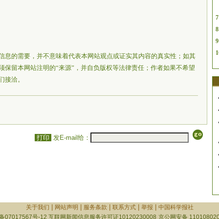
7
8
9
1
信息的需要，并不意味着代表本网站观点或证实其内容的真实性；如其
须保留本网站注明的“来源”，并自负版权等法律责任；作者如果不希望
们接洽。
打印
发E-mail给：
|
|
|
|
|
关于我们
网站声明
服务条款
联系方式
举报
中国科学报社
备07017567号-12
互联网新闻信息服务许可证10120230008
京公网安备 110108020