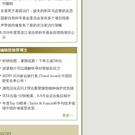
刊撤稿
女童死于基因治疗：缺失的刹车与必要的反思
国家自然科学基金委员会发布多个项目指南
声带损伤修复有了新的非注射治疗策略
0
2026年度黑龙江省自然科学基金拟资助项目公
示
编辑部推荐博文
科研绘图，暑期优惠！下单立减500元
甜菜根汁可以缓解怀孕对肾脏的压力
MDPI 2026参会旅行奖 (Travel Award) 中国区
获奖名单公布！
濒危活化石ELF理论重塑濒危物种保护优先级
IEEE出版+EI快检索，8-9月会议合集征稿中
年度Top 10榜单 | Taylor & Francis科学与技术领
域中国作者最受欢迎 ...
更多>>
32783