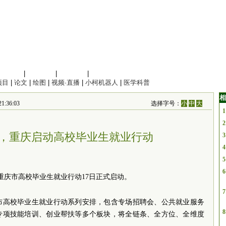
信息科学
|
地球科学
|
数理科学
|
管理综合
项目
|
论文
|
绘图
|
视频·直播
|
小柯机器人
|
医学科普
相
:36:03
选择字号：
小
中
大
1
2
，重庆启动高校毕业生就业行动
3
4
5
6
23重庆市高校毕业生就业行动17日正式启动。
7
布高校毕业生就业行动系列安排，包含专场招聘会、公共就业服务
8
专项技能培训、创业帮扶等多个板块，将全链条、全方位、全维度