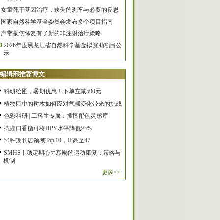
女童死于基因治疗：缺失的刹车与必要的反思
国家自然科学基金委员会发布多个项目指南
声带损伤修复有了新的非注射治疗策略
0
2026年度黑龙江省自然科学基金拟资助项目公
示
编辑部推荐博文
科研绘图，暑期优惠！下单立减500元
植物园中的树木如何应对气候变化带来的挑战
色彩科研 | 工科生专属：插图配色灵感库
抗癌口香糖可将HPV水平降低93%
54种期刊居领域Top 10，IF高至47
SMHS丨稳定期心力衰竭的运动康复：策略与
机制
更多>>