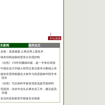
站内规定
|
手机版
关新闻
相关论文
吴俊：直面难题 让果农用上新技术
纳米结构扭曲程度首次实现控制
《自然》150年间撤稿86篇，超一半来自美国
中国农业大学硕士研究生复试基本分数线公布
骆有庆受聘新疆农大林学与风景园林学院学术
院长
《自然》刊文称科学家发现室温超导新材料
范国强：涉农毕业生从事农业工作，建议提高
待遇
农业科技创新筑牢粮食安全根基