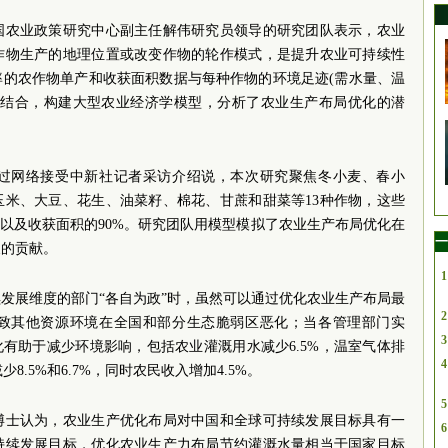
国农业政策研究中心副主任解伟研究员领导的研究团队表示，农业
作物生产的地理位置或改变作物的轮作模式，是提升农业可持续性
率的农作物单产和收获面积数据与每种作物的环境足迹(需水量、温
相结合，构建大型农业经济学模型，分析了农业生产布局优化的潜
过网络接受中新社记者采访介绍说，本次研究聚焦冬小麦、春小
玉米、大豆、花生、油菜籽、棉花、甘蔗和甜菜等13种作物，这些
%以及收获面积的90%。研究团队用模型模拟了农业生产布局优化在
一
展的贡献。
1
发展维度的部门“各自为政”时，虽然可以通过优化农业生产布局最
2
致其他资源环境在全国和部分生态脆弱区恶化；当各管理部门实
3
化有助于减少环境影响，包括农业灌溉用水减少6.5%，温室气体排
4
8.5%和6.7%，同时农民收入增加4.5%。
5
博士认为，农业生产优化布局对中国和全球可持续发展目标具有一
6
持续发展目标，优化农业生产力布局节约灌溉水量相当于国家目标