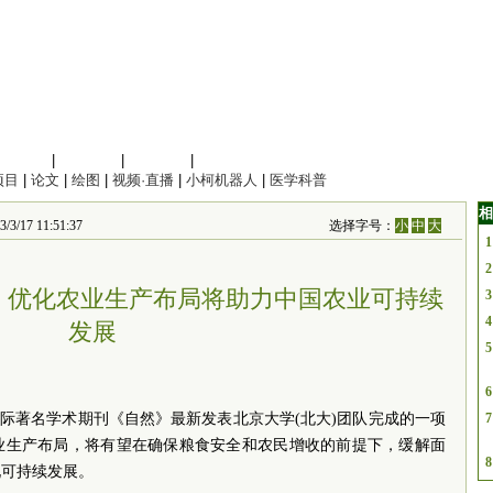
信息科学
|
地球科学
|
数理科学
|
管理综合
项目
|
论文
|
绘图
|
视频·直播
|
小柯机器人
|
医学科普
相
/17 11:51:37
选择字号：
小
中
大
1
2
：优化农业生产布局将助力中国农业可持续
3
4
发展
5
6
法)国际著名学术期刊《自然》最新发表北京大学(北大)团队完成的一项
7
业生产布局，将有望在确保粮食安全和农民增收的前提下，缓解面
8
现可持续发展。