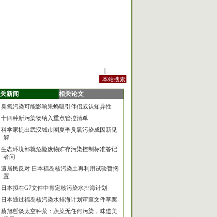
站内规定
|
手机版
关新闻
相关论文
臭氧污染可能影响果蝇吸引伴侣或认知异性
十四种新污染物纳入重点管控清单
科学家提出武汉城市圈夏季臭氧污染成因新见
解
生态环境部就危险废物贮存污染控制标准答记
者问
遭居民反对 日本福岛核污染土再利用试验暂搁
置
日本拟在G7文件中肯定核污染水排海计划
日本通过福岛核污染水排海计划审查文件草案
蔡旭哲谈太空种菜：蔬菜无任何污染，味道美