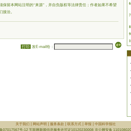
6
须保留本网站注明的“来源”，并自负版权等法律责任；作者如果不希望
们接洽。
7
8
9
1
打印
发E-mail给：
|
|
|
|
|
关于我们
网站声明
服务条款
联系方式
举报
中国科学报社
备07017567号-12
互联网新闻信息服务许可证10120230008
京公网安备 110108020