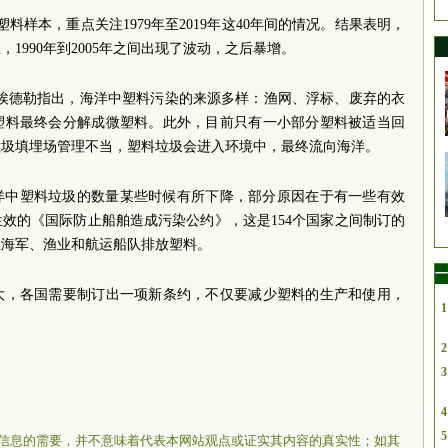
塑料样本，重点关注1979年至2019年这40年间的情况。结果表明，
，1990年到2005年之间出现了波动，之后暴增。
·埃德勒指出，海洋中塑料污染的来源多样：渔网、浮标、废弃的衣
塑料最终会分解成微塑料。此外，目前只有一小部分塑料被适当回
垃圾填埋场管理不当，塑料垃圾会进入环境中，最终流向海洋。
，海洋中塑料垃圾的数量某些时候有所下降，部分原因在于有一些有效
生效的《国际防止船舶造成污染公约》，这是154个国家之间制订的
止海军、渔业和航运船队排放塑料。
一
大，各国需要制订出一项新条约，不仅要减少塑料的生产和使用，
1
。
2
3
4
5
信息的需要，并不意味着代表本网站观点或证实其内容的真实性；如其