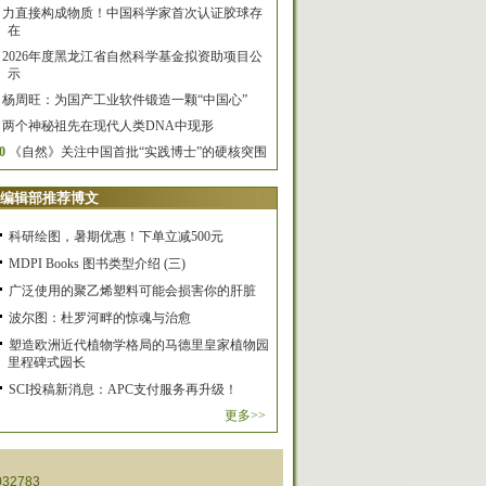
力直接构成物质！中国科学家首次认证胶球存
在
2026年度黑龙江省自然科学基金拟资助项目公
示
杨周旺：为国产工业软件锻造一颗“中国心”
两个神秘祖先在现代人类DNA中现形
0
《自然》关注中国首批“实践博士”的硬核突围
编辑部推荐博文
科研绘图，暑期优惠！下单立减500元
MDPI Books 图书类型介绍 (三)
广泛使用的聚乙烯塑料可能会损害你的肝脏
波尔图：杜罗河畔的惊魂与治愈
塑造欧洲近代植物学格局的马德里皇家植物园
里程碑式园长
SCI投稿新消息：APC支付服务再升级！
更多>>
32783