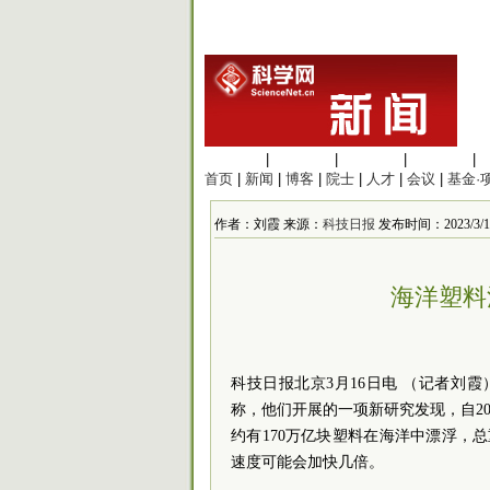
生命科学
|
医学科学
|
化学科学
|
工程材料
|
首页
|
新闻
|
博客
|
院士
|
人才
|
会议
|
基金·
作者：刘霞 来源：
科技日报
发布时间：2023/3/17 
海洋塑料
科技日报北京3月16日电 （记者刘
称，他们开展的一项新研究发现，自20
约有170万亿块塑料在海洋中漂浮，
速度可能会加快几倍。