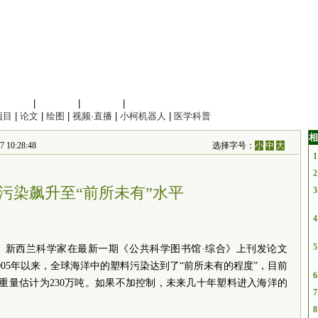
信息科学
|
地球科学
|
数理科学
|
管理综合
项目
|
论文
|
绘图
|
视频·直播
|
小柯机器人
|
医学科普
相
10:28:48
选择字号：
小
中
大
1
2
污染飙升至“前所未有”水平
3
4
5
霞）新西兰科学家在最新一期《公共科学图书馆·综合》上刊发论文
05年以来，全球海洋中的塑料污染达到了“前所未有的程度”，目前
6
总重量估计为230万吨。如果不加控制，未来几十年塑料进入海洋的
7
8