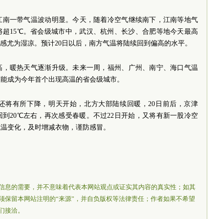
江南一带气温波动明显。今天，随着冷空气继续南下，江南等地气
将超15℃。省会级城市中，武汉、杭州、长沙、合肥等地今天最高
体感尤为湿凉。预计20日以后，南方气温将陆续回到偏高的水平。
高，暖热天气逐渐升级。未来一周，福州、广州、南宁、海口气温
可能成为今年首个出现高温的省会级城市。
还将有所下降，明天开始，北方大部陆续回暖，20日前后，京津
到20℃左右，再次感受春暖。不过22日开始，又将有新一股冷空
气温变化，及时增减衣物，谨防感冒。
信息的需要，并不意味着代表本网站观点或证实其内容的真实性；如其
须保留本网站注明的“来源”，并自负版权等法律责任；作者如果不希望
们接洽。