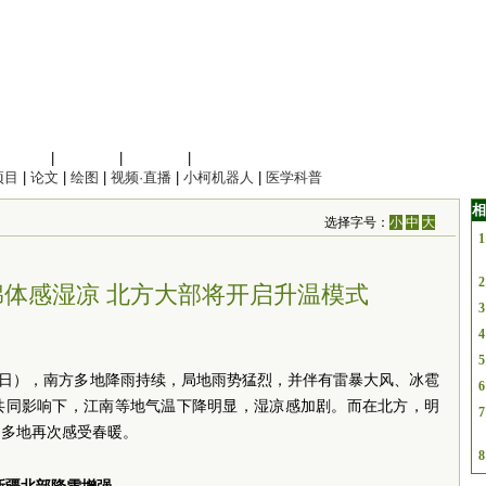
信息科学
|
地球科学
|
数理科学
|
管理综合
项目
|
论文
|
绘图
|
视频·直播
|
小柯机器人
|
医学科普
相
选择字号：
小
中
大
1
2
体感湿凉 北方大部将开启升温模式
3
4
5
19日），南方多地降雨持续，局地雨势猛烈，并伴有雷暴大风、冰雹
6
共同影响下，江南等地气温下降明显，湿凉感加剧。而在北方，明
7
，多地再次感受春暖。
8