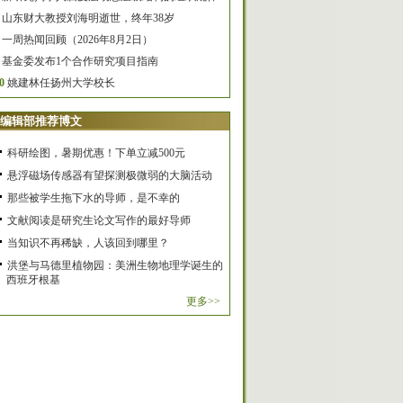
山东财大教授刘海明逝世，终年38岁
一周热闻回顾（2026年8月2日）
基金委发布1个合作研究项目指南
0
姚建林任扬州大学校长
编辑部推荐博文
科研绘图，暑期优惠！下单立减500元
悬浮磁场传感器有望探测极微弱的大脑活动
那些被学生拖下水的导师，是不幸的
文献阅读是研究生论文写作的最好导师
当知识不再稀缺，人该回到哪里？
洪堡与马德里植物园：美洲生物地理学诞生的
西班牙根基
更多>>