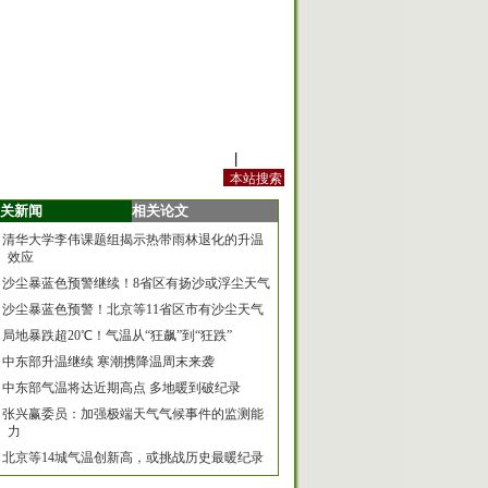
站内规定
|
手机版
关新闻
相关论文
清华大学李伟课题组揭示热带雨林退化的升温
效应
沙尘暴蓝色预警继续！8省区有扬沙或浮尘天气
沙尘暴蓝色预警！北京等11省区市有沙尘天气
局地暴跌超20℃！气温从“狂飙”到“狂跌”
中东部升温继续 寒潮携降温周末来袭
中东部气温将达近期高点 多地暖到破纪录
张兴赢委员：加强极端天气气候事件的监测能
力
北京等14城气温创新高，或挑战历史最暖纪录