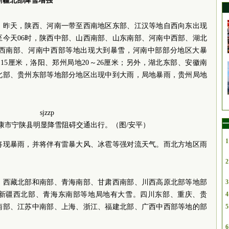
新疆北部降雪增强
，昨天，陕西、河南一带至西南地区东部、江汉等地自西向东出现
至今天06时，陕西中部、山西南部、山东南部、河南中西部、湖北
西南部、河南中西部等地出现大到暴雪，河南中部部分地区大暴
15厘米，洛阳、郑州局地20～26厘米；另外，湖北东部、安徽南
北部、贵州东部等地部分地区出现中到大雨，局地暴雨，贵州局地
一
安康市宁陕县明显降雪阻碍交通出行。（图/安平）
1
将现暴雨，并将伴有雷暴大风、冰雹等强对流天气。而北方地区雨
2
、西藏北部和南部、青海南部、甘肃西南部、川西高原北部等地部
3
新疆西北部、青海东南部等地局地有大雪。四川东部、重庆、贵
4
南部、江苏中南部、上海、浙江、福建北部、广西中西部等地的部
5
6