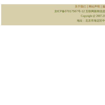
|
|
关于我们
网站声明
京ICP备07017567号-12
互联网新闻信息服
Copyright @ 2007-
地址：北京市海淀区中关村