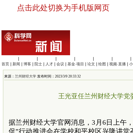
点击此处切换为手机版网页
生命科学
|
医学科学
|
化学科学
|
工程材料
|
信息科学
|
地球科学
|
数理科学
|
首页
|
新闻
|
博客
|
院士
|
人才
|
会议
|
基金·项目
|
论文
|
绘图
|
视频·直播
|
小
来源：
兰州财经大学
发布时间：2023/3/9 20:33:32
王光亚任兰州财经大学党
据
兰州财经大学官网消息，
3月6日上午
促”行动推进会在学校和平校区兴隆讲堂