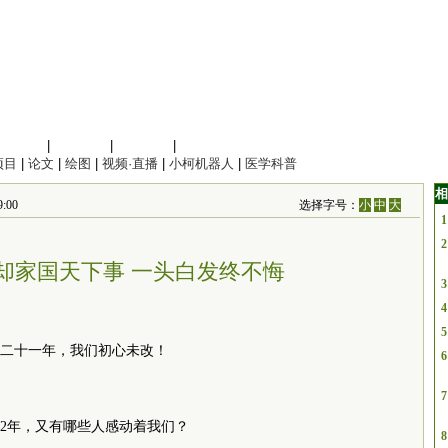
信息科学
|
地球科学
|
数理科学
|
管理综合
项目
|
论文
|
绘图
|
视频·直播
|
小柯机器人
|
医学科普
相
:00
选择字号：
小
中
大
1
2
却家国天下事 一头白发终不悔
3
4
5
二十一年，我们初心未改！
6
7
022年，又有哪些人感动着我们？
8