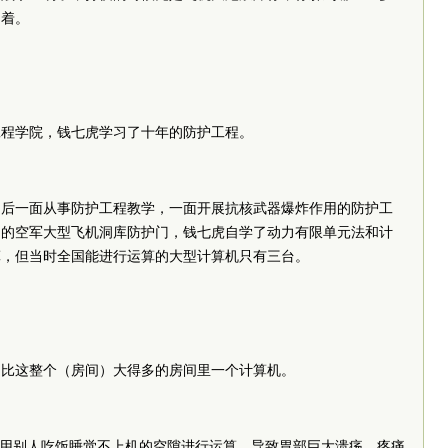
不着。
工程学院，钱七虎学习了十年的防护工程。
回国后一面从事防护工程教学，一面开展抗核武器爆炸作用的防护工
用的空军大型飞机洞库防护门，钱七虎自学了动力有限单元法和计
算，但当时全国能进行运算的大型计算机只有三台。
，比这整个（房间）大得多的房间里一个计算机。
利用别人吃饭睡觉不上机的空隙进行运算，导致胃部巨大溃疡，疼痛