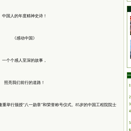
中国人的年度精神史诗！
《感动中国》
一个个感人至深的故事，
一
照亮我们前行的道路！
1
2
3
楼隆重举行颁授“八一勋章”和荣誉称号仪式。85岁的中国工程院院士
4
5
6