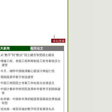
站内规定
|
手机版
关新闻
相关论文
从“数字”到“数治” 院士建言智慧国土建设
维修工程、表面工程和再制造工程专家徐滨士
逝世
今天，缅怀中国核潜艇心脏设计师赵仁恺
我国蔬菜学家方智远逝世
中国工程院院士专家工作站首次在港设立
中国计量科学研究院首席科学家李天初因病逝
世
杜祥琬：中国有丰厚的能源资源基础支撑低碳
转型
倪光南：雄安应做好数字经济发展排头兵