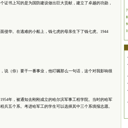
这个证书上写的是为国防建设做出巨大贡献，建立了卓越的功勋，
7
8
9
1
全面侵华。在逃难的小船上，钱七虎的母亲生下了钱七虎。1944
边，说（你）要干一番事业，他叮嘱那么一句话，这个对我影响很
1954年，被通知去刚刚成立的哈尔滨军事工程学院。当时的哈军
工程兵五个系。考进哈军工的学生可以选择其中三个系填报志愿。