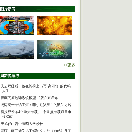
图片新闻
>>更多
周新闻排行
失去双腿后，他在轮椅上书写“高可信”的代码
人生
青藏高原地球系统模型1.0版在京发布
汤涛院士专访王虹：菲尔兹奖得主的数学之路
科技部发布4个重大专项、1个重点专项项目申
报指南
王旭任山西中医药大学校长
同济、南开涉学术不端论文，被《自然》及子