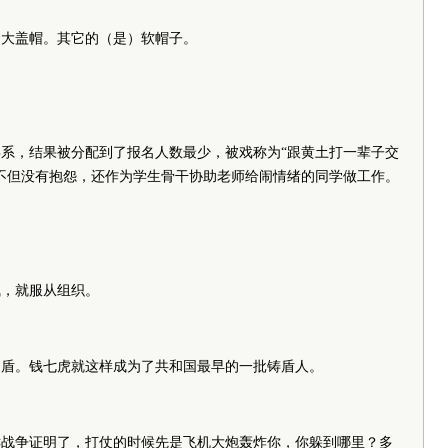
，大盖帽。其它的（是）软帽子。
系，结果被分配到了报名人数最少，被戏称为“跟黄土打一辈子交
不但没有抱怨，还作为学生骨干协助老师给闹情绪的同学做工作。
气，就服从组织。
是盾。钱七虎就这样成为了共和国最早的一批铸盾人。
鲜战争证明了，打仗的时候先是飞机大炮轰炸你，你躲到哪里？多