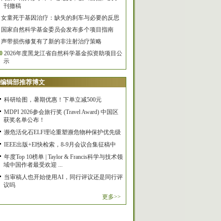
刊撤稿
女童死于基因治疗：缺失的刹车与必要的反思
国家自然科学基金委员会发布多个项目指南
声带损伤修复有了新的非注射治疗策略
0
2026年度黑龙江省自然科学基金拟资助项目公
示
编辑部推荐博文
科研绘图，暑期优惠！下单立减500元
MDPI 2026参会旅行奖 (Travel Award) 中国区
获奖名单公布！
濒危活化石ELF理论重塑濒危物种保护优先级
IEEE出版+EI快检索，8-9月会议合集征稿中
年度Top 10榜单 | Taylor & Francis科学与技术领
域中国作者最受欢迎 ...
当审稿人也开始使用AI，同行评议还是同行评
议吗
更多>>