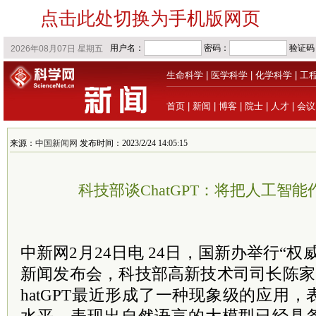
点击此处切换为手机版网页
生命科学
|
医学科学
|
化学科学
|
工
首页
|
新闻
|
博客
|
院士
|
人才
|
会议
来源：
中国新闻网
发布时间：2023/2/24 14:05:15
科技部谈ChatGPT：将把人工智
中新网2月24日电 24日，国新办举行“
新闻发布会，科技部高新技术司司长陈家
hatGPT最近形成了一种现象级的应用