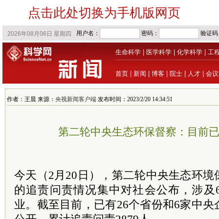
点击此处切换为手机版网页
生命科学
|
医学科学
|
化学科学
|
工
首页
|
新闻
|
博客
|
院士
|
人才
|
会议
作者：王晨 来源：
央视新闻客户端
发布时间：2023/2/20 14:34:51
第二轮中央生态环保督察：目前已问
今天（2月20日），第二轮中央生态环
的追责问责情况集中对社会公布，涉及
业。截至目前，已有26个省份和6家中