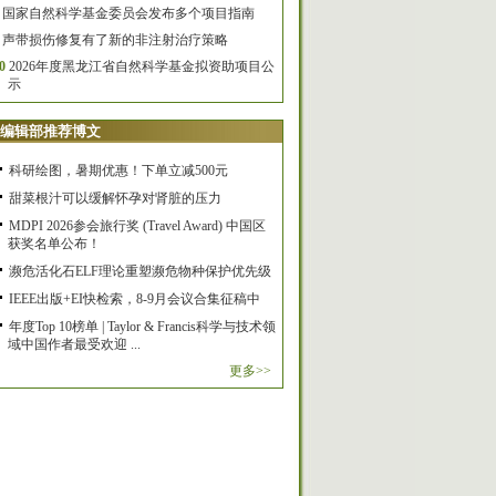
国家自然科学基金委员会发布多个项目指南
声带损伤修复有了新的非注射治疗策略
0
2026年度黑龙江省自然科学基金拟资助项目公
示
编辑部推荐博文
科研绘图，暑期优惠！下单立减500元
甜菜根汁可以缓解怀孕对肾脏的压力
MDPI 2026参会旅行奖 (Travel Award) 中国区
获奖名单公布！
濒危活化石ELF理论重塑濒危物种保护优先级
IEEE出版+EI快检索，8-9月会议合集征稿中
年度Top 10榜单 | Taylor & Francis科学与技术领
域中国作者最受欢迎 ...
更多>>