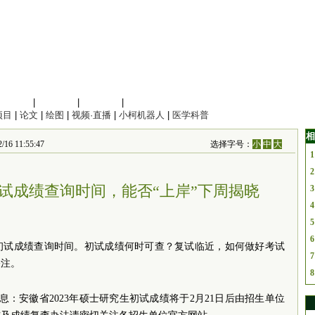
信息科学
|
地球科学
|
数理科学
|
管理综合
项目
|
论文
|
绘图
|
视频·直播
|
小柯机器人
|
医学科普
相
6 11:55:47
选择字号：
小
中
大
1
2
试成绩查询时间，能否“上岸”下周揭晓
3
4
5
6
研初试成绩查询时间。初试成绩何时可查？复试临近，如何做好考试
7
关注。
8
息：安徽省2023年硕士研究生初试成绩将于2月21日后由招生单位