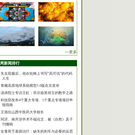
>>更多
周新闻排行
失去双腿后，他在轮椅上书写“高可信”的代码
人生
青藏高原地球系统模型1.0版在京发布
汤涛院士专访王虹：菲尔兹奖得主的数学之路
科技部发布4个重大专项、1个重点专项项目申
报指南
王旭任山西中医药大学校长
同济、南开涉学术不端论文，被《自然》及子
刊撤稿
女童死于基因治疗：缺失的刹车与必要的反思