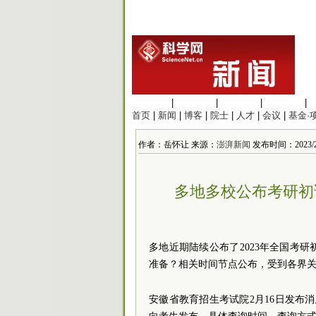
生命科学
|
医学科学
|
化学科学
|
工程材料
|
首页
|
新闻
|
博客
|
院士
|
人才
|
会议
|
基金·
作者：岳怀让 来源：
澎湃新闻
发布时间：2023/2/1
多地多校公布考研初
多地近期陆续公布了2023年全国考
准备？相关时间节点公布，受到各界
安徽省教育招生考试院2月16日发布消