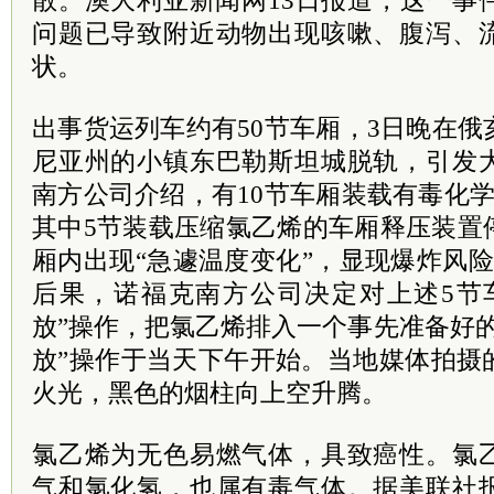
散。澳大利亚新闻网13日报道，这一事
问题已导致附近动物出现咳嗽、腹泻、
状。
出事货运列车约有50节车厢，3日晚在
尼亚州的小镇东巴勒斯坦城脱轨，引发
南方公司介绍，有10节车厢装载有毒化
其中5节装载压缩氯乙烯的车厢释压装置
厢内出现“急遽温度变化”，显现爆炸风
后果，诺福克南方公司决定对上述5节
放”操作，把氯乙烯排入一个事先准备好
放”操作于当天下午开始。当地媒体拍摄
火光，黑色的烟柱向上空升腾。
氯乙烯为无色易燃气体，具致癌性。氯
气和氯化氢，也属有毒气体。据美联社