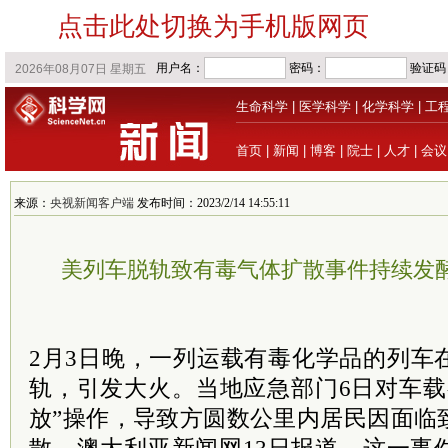
点击此处切换为手机版网页
生命科学
|
医学科学
|
化学科学
|
工
首页
|
新闻
|
博客
|
院士
|
人才
|
会议
来源：
央视新闻客户端
发布时间：2023/2/14 14:55:11
美列车脱轨致有毒气体扩散事件持续发酵
2月3日晚，一列运载有毒化学品的列车
轨，引发大火。当地应急部门6日对车载
放”操作，导致方圆数公里内居民因面临