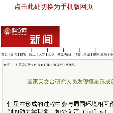
点击此处切换为手机版网页
生命科学
|
医学科学
|
化学科学
|
工程材料
|
信息科学
|
地球科学
|
数理科学
|
首页
|
新闻
|
博客
|
院士
|
人才
|
会议
|
基金·项目
|
论文
|
绘图
|
视频·直播
|
小
来源：
中科院国家天文台
发布时间：2023/2/8 16:26:53
国家天文台研究人员发现恒星形成
恒星在形成的过程中会与周围环境相互
到的动力学现象，如外向流（outflow），分