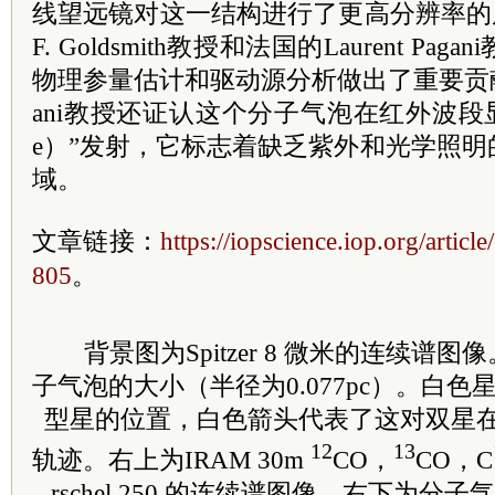
线望远镜对这一结构进行了更高分辨率的后
F. Goldsmith教授和法国的Laurent P
物理参量估计和驱动源分析做出了重要贡献。另外
ani教授还证认这个分子气泡在红外波段显示出
e）”发射，它标志着缺乏紫外和光学照
域。
文章链接：
https://iopscience.iop.org/artic
805
。
背景图为Spitzer 8 微米的连续谱
子气泡的大小（半径为0.077pc）。白
型星的位置，白色箭头代表了这对双星
12
13
轨迹。右上为IRAM 30m
CO，
CO，C
rschel 250 的连续谱图像。右下为