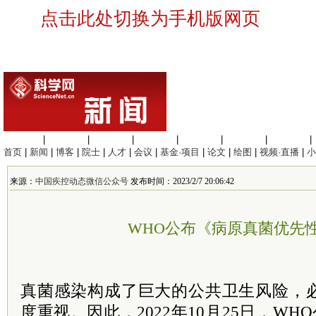
点击此处切换为手机版网页
生命科学
|
医学科学
|
化学科学
|
工程材料
|
信息科学
|
地球科学
|
数理科学
|
首页
|
新闻
|
博客
|
院士
|
人才
|
会议
|
基金·项目
|
论文
|
绘图
|
视频·直播
|
小
来源：
中国疾控动态微信公众号
发布时间：2023/2/7 20:06:42
WHO公布《病原真菌优先
真菌感染构成了巨大的公共卫生风险，
度重视。因此，2022年10月25日，W