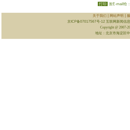
打印
发E-mail给
|
|
关于我们
网站声明
京ICP备07017567号-12
互联网新闻信息服
Copyright @ 2007-
地址：北京市海淀区中关村