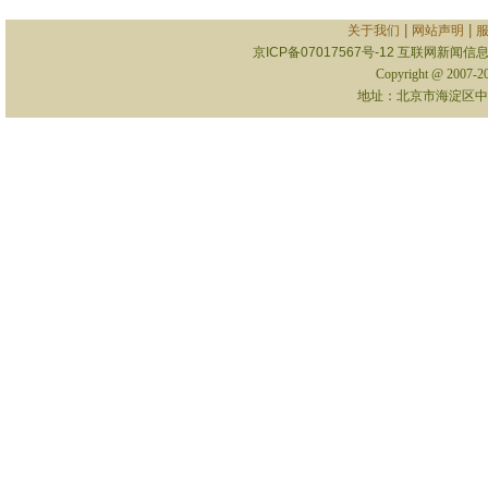
|
|
关于我们
网站声明
京ICP备07017567号-12
互联网新闻信息服
Copyright @ 2007-
地址：北京市海淀区中关村