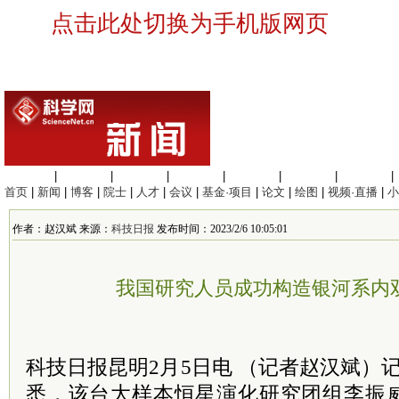
点击此处切换为手机版网页
生命科学
|
医学科学
|
化学科学
|
工程材料
|
信息科学
|
地球科学
|
数理科学
|
首页
|
新闻
|
博客
|
院士
|
人才
|
会议
|
基金·项目
|
论文
|
绘图
|
视频·直播
|
小
作者：赵汉斌 来源：
科技日报
发布时间：2023/2/6 10:05:01
我国研究人员成功构造银河系内
科技日报昆明2月5日电 （记者赵汉斌）
悉，该台大样本恒星演化研究团组李振