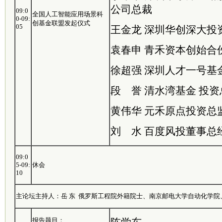
公司总裁
09:0
全国人工智能应用场景科
0-09:
创基金联盟发起仪式
05
王金龙 深圳华创深大投
袁春申 青禾资本创始合
徐超强 深圳人才一号基
段 誉 清水湾基金 投
黄伟华 元禾原点投资总
刘 水 百度风投董事总
09:0
5-09:
休会
10
主论坛主持人：岳 东 俄罗斯工程院外籍院士、南京邮电大学自动化学院
报告题目：