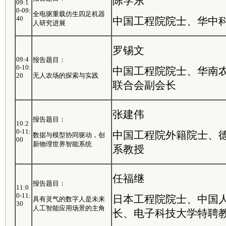
陈学东
09:1
0-09:
全电驱重载仿生四足机器
40
中国工程院院士、华中
人研究进展
罗锡文
09:4
报告题目：
0-10:
中国工程院院士、华南
20
无人农场的探索与实践
联合会副会长
张建伟
报告题目：
10:2
0-11:
中国工程院外籍院士、
数据与模型协同驱动，创
00
新物理世界智能系统
系教授
任福继
报告题目：
11:0
0-11:
日本工程院院士、中国
具有灵气的数字人是未来
30
人工智能应用场景的主角
长、电子科技大学特聘