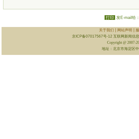
打印
发E-mail给
|
|
关于我们
网站声明
京ICP备07017567号-12
互联网新闻信息服
Copyright @ 2007-
地址：北京市海淀区中关村