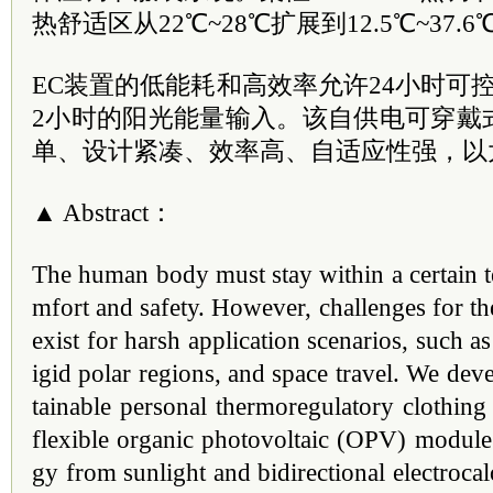
热舒适区从22℃~28℃扩展到12.5℃~37
EC装置的低能耗和高效率允许24小时可
2小时的阳光能量输入。该自供电可穿戴
单、设计紧凑、效率高、自适应性强，以
▲ Abstract：
The human body must stay within a certain t
mfort and safety. However, challenges for t
exist for harsh application scenarios, such as
igid polar regions, and space travel. We deve
tainable personal thermoregulatory clothing
flexible organic photovoltaic (OPV) module 
gy from sunlight and bidirectional electrocal