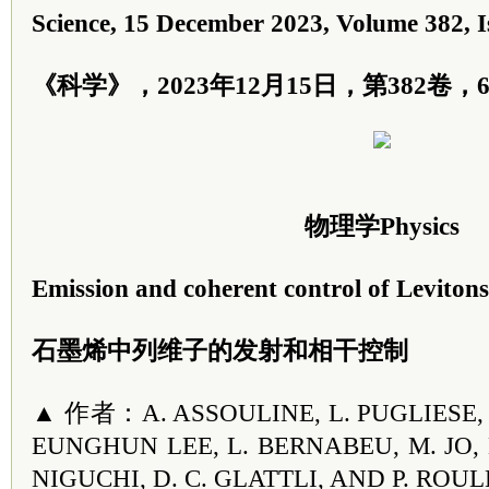
Science, 15 December 2023, Volume 382, I
《科学》，2023年12月15日，第382卷，6
物理学Physics
Emission and coherent control of Leviton
石墨烯中列维子的发射和相干控制
▲ 作者：A. ASSOULINE, L. PUGLIESE,
EUNGHUN LEE, L. BERNABEU, M. JO, 
NIGUCHI, D. C. GLATTLI, AND P. ROU