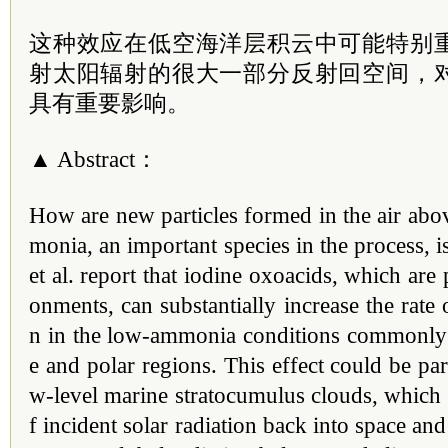
这种效应在低空海洋层积云中可能特别
射太阳辐射的很大一部分反射回空间，
具有重要影响。
▲ Abstract：
How are new particles formed in the air abo
monia, an important species in the process, 
et al. report that iodine oxoacids, which are 
onments, can substantially increase the rate 
n in the low-ammonia conditions commonly 
e and polar regions. This effect could be par
w-level marine stratocumulus clouds, which re
f incident solar radiation back into space an