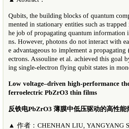
Qubits, the building blocks of quantum comp
mented in stationary entities such as trapped
he job of propagating quantum information i
ns. However, photons do not interact with ea
e advantageous to implement a propagating (
ectrons. Assouline et al. achieved this goal 
ing single-electron flying qubit states in mo
Low voltage–driven high-performance the
ferroelectric PbZrO3 thin films
反铁电PbZrO3 薄膜中低压驱动的高性
▲ 作者：CHENHAN LIU, YANGYANG SI