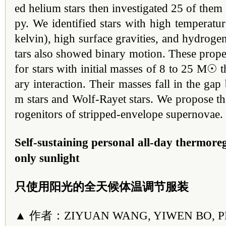
ed helium stars then investigated 25 of them 
py. We identified stars with high temperatu
kelvin), high surface gravities, and hydrogen
tars also showed binary motion. These prope
for stars with initial masses of 8 to 25 M☉ t
ary interaction. Their masses fall in the ga
m stars and Wolf-Rayet stars. We propose tha
rogenitors of stripped-envelope supernovae.
Self-sustaining personal all-day thermore
only sunlight
只使用阳光的全天候体温调节服装
▲ 作者：ZIYUAN WANG, YIWEN BO, PE