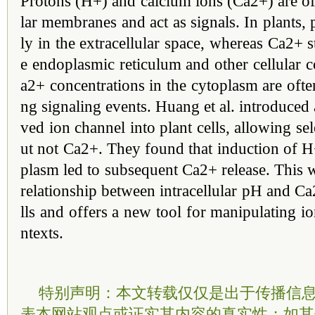
Protons (H+) and calcium ions (Ca2+) are oft
lar membranes and act as signals. In plants,
ly in the extracellular space, whereas Ca2+ s
e endoplasmic reticulum and other cellular
a2+ concentrations in the cytoplasm are often
ng signaling events. Huang et al. introduced a
ved ion channel into plant cells, allowing se
ut not Ca2+. They found that induction of H+
plasm led to subsequent Ca2+ release. This w
relationship between intracellular pH and Ca
lls and offers a new tool for manipulating 
ntexts.
特别声明：本文转载仅仅是出于传播信
表本网站观点或证实其内容的真实性；如其