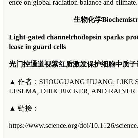
ence on global radiation balance and climate.
生物化学Biochemistr
Light-gated channelrhodopsin sparks pro
lease in guard cells
光门控通道视紫红质激发保护细胞中质子
▲ 作者：SHOUGUANG HUANG, LIKE SHE
LFSEMA, DIRK BECKER, AND RAINER
▲ 链接：
https://www.science.org/doi/10.1126/scienc