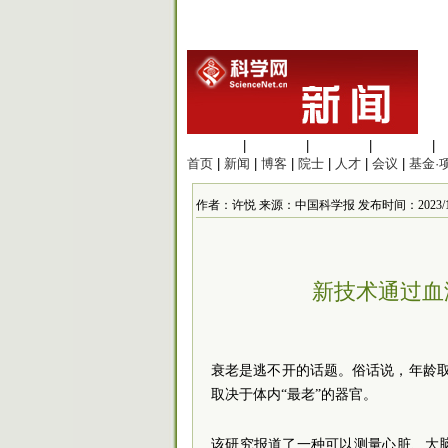
生命科学
|
医学科学
|
化学科学
|
工程材料
|
首页
|
新闻
|
博客
|
院士
|
人才
|
会议
|
基金·
作者：许悦 来源：中国科学报 发布时间：2023/12/11
新技术通过血
衰老是逃不开的话题。俗话说，年龄取
取决于体内“最老”的器官。
该研究报道了一种可以测量心脏、大