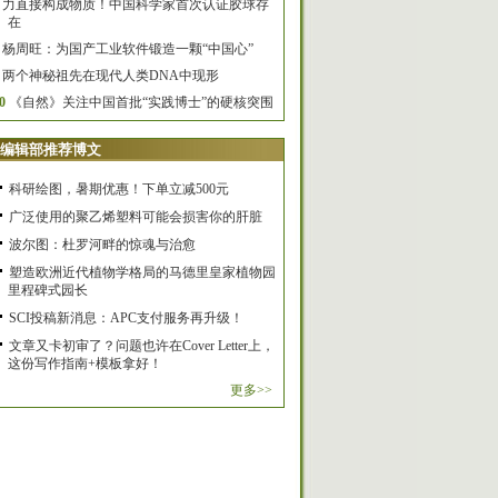
力直接构成物质！中国科学家首次认证胶球存
在
杨周旺：为国产工业软件锻造一颗“中国心”
两个神秘祖先在现代人类DNA中现形
0
《自然》关注中国首批“实践博士”的硬核突围
编辑部推荐博文
科研绘图，暑期优惠！下单立减500元
广泛使用的聚乙烯塑料可能会损害你的肝脏
波尔图：杜罗河畔的惊魂与治愈
塑造欧洲近代植物学格局的马德里皇家植物园
里程碑式园长
SCI投稿新消息：APC支付服务再升级！
文章又卡初审了？问题也许在Cover Letter上，
这份写作指南+模板拿好！
更多>>