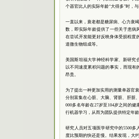
个器官比人的实际年龄“大得多”时，
一直以来，衰老都是糖尿病、心力衰竭
数，即实际年龄提供了一些关于患病
在尝试开发能更好反映身体受损程度
道微生物组成等。
美国斯坦福大学神经科学家、新研究合著者
以不同速度累积问题的事实，而现有
昂贵。
为了提出一种更加实用的测量单器官衰老
分别富集在心脏、大脑、肾脏、肝脏、
000多名年龄在27岁至104岁之间
行机器学习，从而为团队提供特定年龄
研究人员对五项医学研究中的5500
度比预期的快还是慢。结果发现，大约