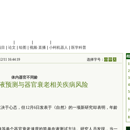
信息科学
|
地球科学
|
数理科学
|
管理综合
项目
|
论文
|
绘图
|
视频·直播
|
小柯机器人
|
医学科普
相
 16:44:19
选择字号：
小
中
大
1
2
体内器官不同龄
3
液预测与器官衰老相关疾病风险
4
5
6
决于心态，但12月6日发表于《自然》的一项新研究却表明，年龄
7
8
脑等单个器官衰老速度的简单血液测试方法。研究人员发现，当一