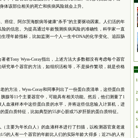
与身体该部位相关的死亡和疾病风险就会上升。
、癌症、阿尔茨海默病等健康“杀手”的主要驱动因素。人们活的年
风险的信息。为提高通过年龄预测疾病风险的准确性，科学家一直
的生理年龄指标，比如监测一个人一生中DNA的化学变化、追踪肠
Tony Wyss-Coray指出，上述方法大多数都没有考虑每个器官
的研究单个器官的方法，如组织活检等，不是操作繁琐，就是价格
一
1
的方法，Wyss-Coray和同事列出了一份蛋白质清单，这些蛋白质
2
胰腺等11个主要器官中，可能具有相关功能。然后，他们测量了1
3
的健康人血液样本中这些蛋白质的水平，并将这些信息输入计算机，进
的蛋白质特征，比如典型的55岁心脏或75岁肝脏的蛋白质特征。
4
5
多人（主要为年长白人）的血液样本进行了扫描，以检测器官衰老速
6
1/5的人有一个器官的年龄比人们的实际年龄大得多；近2%的人有