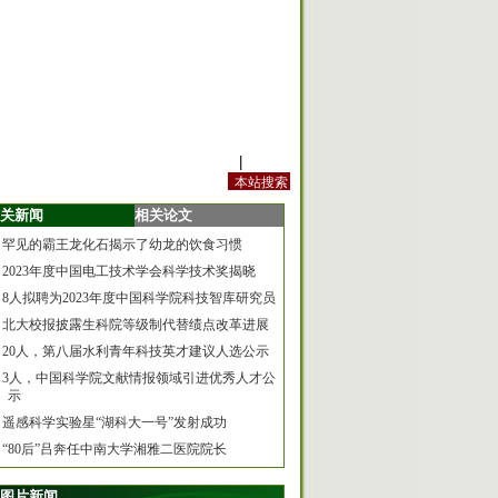
站内规定
|
手机版
关新闻
相关论文
罕见的霸王龙化石揭示了幼龙的饮食习惯
2023年度中国电工技术学会科学技术奖揭晓
8人拟聘为2023年度中国科学院科技智库研究员
北大校报披露生科院等级制代替绩点改革进展
20人，第八届水利青年科技英才建议人选公示
3人，中国科学院文献情报领域引进优秀人才公
示
遥感科学实验星“湖科大一号”发射成功
“80后”吕奔任中南大学湘雅二医院院长
图片新闻