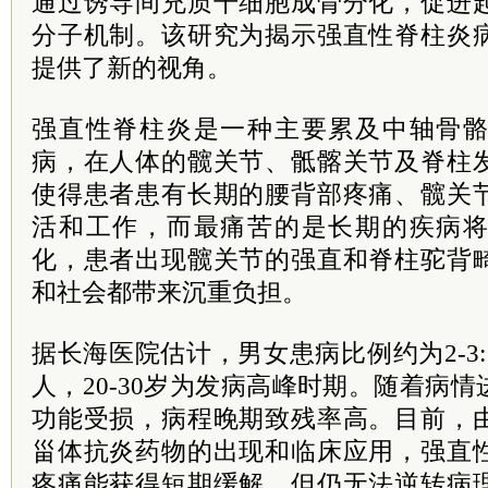
通过诱导间充质干细胞成骨分化，促进
分子机制。该研究为揭示强直性脊柱炎
提供了新的视角。
强直性脊柱炎是一种主要累及中轴骨
病，在人体的髋关节、骶髂关节及脊柱
使得患者患有长期的腰背部疼痛、髋关
活和工作，而最痛苦的是长期的疾病
化，患者出现髋关节的强直和脊柱驼背
和社会都带来沉重负担。
据长海医院估计，男女患病比例约为2-3
人，20-30岁为发病高峰时期。随着病
功能受损，病程晚期致残率高。目前，
甾体抗炎药物的出现和临床应用，强直
疼痛能获得短期缓解，但仍无法逆转病