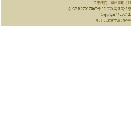
|
|
关于我们
网站声明
京ICP备07017567号-12
互联网新闻信息服
Copyright @ 2007-
地址：北京市海淀区中关村