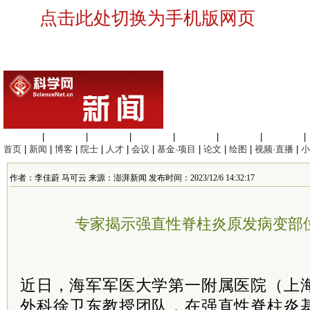
点击此处切换为手机版网页
生命科学
|
医学科学
|
化学科学
|
工程材料
|
信息科学
|
地球科学
|
数理科学
|
首页
|
新闻
|
博客
|
院士
|
人才
|
会议
|
基金·项目
|
论文
|
绘图
|
视频·直播
|
小
作者：李佳蔚 马可云 来源：澎湃新闻 发布时间：2023/12/6 14:32:17
专家揭示强直性脊柱炎原发病变部
近日，海军军医大学第一附属医院（上
外科徐卫东教授团队，在强直性脊柱炎