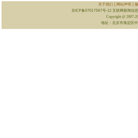
|
|
关于我们
网站声明
京ICP备07017567号-12
互联网新闻信息服
Copyright @ 2007-
地址：北京市海淀区中关村