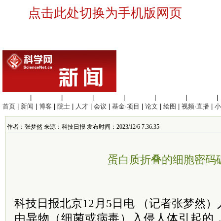
点击此处切换为手机版网页
生命科学
|
医学科学
|
化学科学
|
工程材料
|
信息科学
|
地球科学
|
数理科学
|
首页
|
新闻
|
博客
|
院士
|
人才
|
会议
|
基金·项目
|
论文
|
绘图
|
视频·直播
|
小
作者：张梦然 来源：科技日报 发布时间：2023/12/6 7:36:35
蛋白质折叠的细胞密码
科技日报北京12月5日电 （记者张梦然
由异物（细菌或病毒）入侵人体引起的